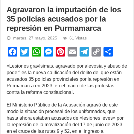
Agravaron la imputación de los
35 policías acusados por la
represión en Purmamarca
martes, 27 mayo, 2025
61 Vistas
F
T
W
M
Pi
E
T
C
S
a
wi
h
e
nt
m
el
o
h
«Lesiones gravísimas, agravado por alevosía y abuso de
c
tt
at
ss
er
ail
e
p
ar
poder” es la nueva calificación del delito del que están
e
er
s
e
e
gr
y
e
acusados 35 policías provinciales por la represión en
Purmamarca en 2023, en el marco de las protestas
b
A
n
st
a
Li
contra la reforma constitucional.
o
p
g
m
n
El Ministerio Público de la Acusación agravó de este
o
p
er
k
modo la situación procesal de los uniformados, que
k
hasta ahora estaban acusados de «lesiones leves» por
la represión de la movilización del 17 de junio de 2023
en el cruce de las rutas 9 y 52, en el ingreso a