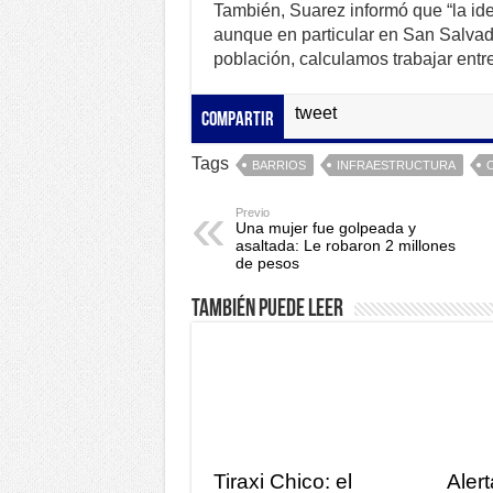
También, Suarez informó que “la ide
aunque en particular en San Salvad
población, calculamos trabajar entre
tweet
Compartir
Tags
BARRIOS
INFRAESTRUCTURA
Previo
Una mujer fue golpeada y
asaltada: Le robaron 2 millones
de pesos
También puede leer
Tiraxi Chico: el
Alert