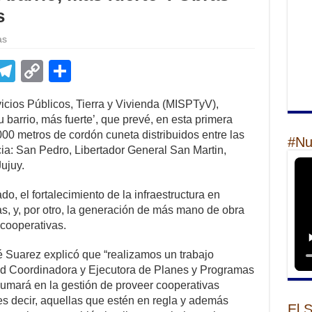
s
as
E
T
C
S
m
el
o
h
rvicios Públicos, Tierra y Vivienda (MISPTyV),
il
e
p
ar
u barrio, más fuerte’, que prevé, en esta primera
gr
y
e
000 metros de cordón cuneta distribuidos entre las
#Nu
ia: San Pedro, Libertador General San Martin,
a
Li
ujuy.
m
n
ado, el fortalecimiento de la infraestructura en
k
s, y, por otro, la generación de más mano de obra
 cooperativas.
sé Suarez explicó que “realizamos un trabajo
ad Coordinadora y Ejecutora de Planes y Programas
sumará en la gestión de proveer cooperativas
, es decir, aquellas que estén en regla y además
El 