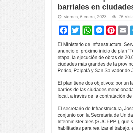
barriales en ciudade
viernes, 6 enero, 2023
76 Vist
F
T
W
M
Pi
a
wi
h
e
nt
El Ministerio de Infraestructura, Se
c
tt
at
ss
er
a
anunció el próximo inicio de plan ‘T
e
er
s
e
e
etapa, la ejecución de obras de 20.
ciudades más grandes de la provinc
b
A
n
st
Perico, Palpalá y San Salvador de J
o
p
g
El plan tiene dos objetivos: por un l
o
p
er
barrios de las ciudades mencionada
k
local, a través de la contratación de
El secretario de Infraestructura, Jo
conjunto con la Secretaría de Unid
Interministeriales (SUCEPPI), que 
habilitadas para realizar el trabajo