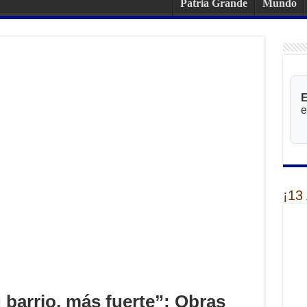
Patria Grande
Mundo
E
e
¡13
 barrio, más fuerte”: Obras