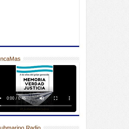
ncaMas
Submarino Radio