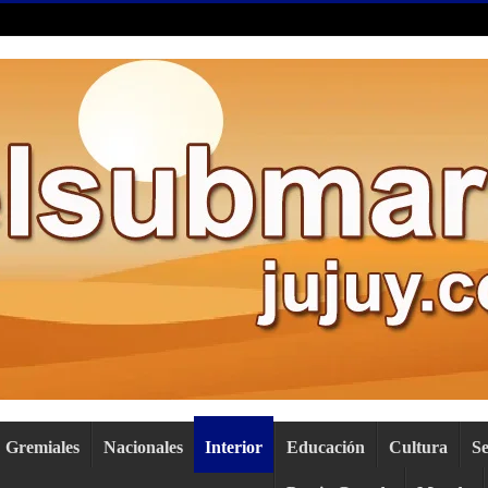
Gremiales
Nacionales
Interior
Educación
Cultura
S