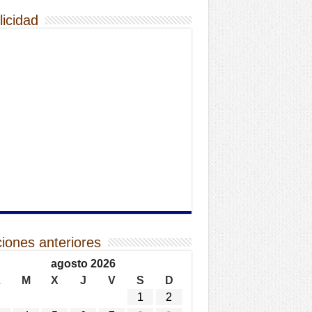
licidad
ciones anteriores
agosto 2026
L
M
X
J
V
S
D
1
2