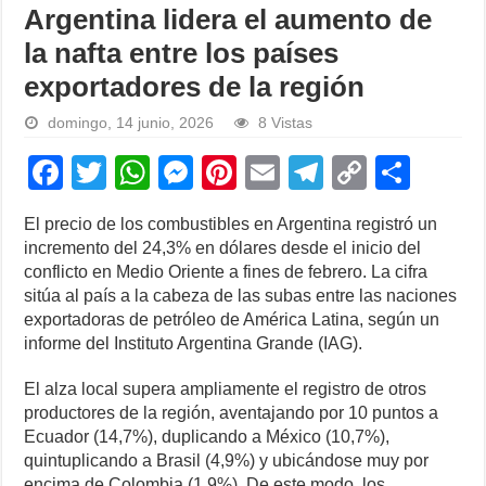
Argentina lidera el aumento de
la nafta entre los países
exportadores de la región
domingo, 14 junio, 2026
8 Vistas
F
T
W
M
Pi
E
T
C
S
a
wi
h
e
nt
m
el
o
h
El precio de los combustibles en Argentina registró un
c
tt
at
ss
er
ail
e
p
ar
incremento del 24,3% en dólares desde el inicio del
e
er
s
e
e
gr
y
e
conflicto en Medio Oriente a fines de febrero. La cifra
sitúa al país a la cabeza de las subas entre las naciones
b
A
n
st
a
Li
exportadoras de petróleo de América Latina, según un
o
p
g
m
n
informe del Instituto Argentina Grande (IAG).
o
p
er
k
El alza local supera ampliamente el registro de otros
k
productores de la región, aventajando por 10 puntos a
Ecuador (14,7%), duplicando a México (10,7%),
quintuplicando a Brasil (4,9%) y ubicándose muy por
encima de Colombia (1,9%). De este modo, los