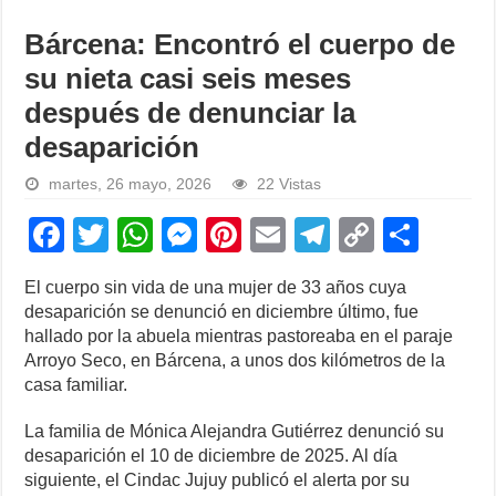
Bárcena: Encontró el cuerpo de
su nieta casi seis meses
después de denunciar la
desaparición
martes, 26 mayo, 2026
22 Vistas
F
T
W
M
Pi
E
T
C
S
a
wi
h
e
nt
m
el
o
h
El cuerpo sin vida de una mujer de 33 años cuya
c
tt
at
ss
er
ail
e
p
ar
desaparición se denunció en diciembre último, fue
e
er
s
e
e
gr
y
e
hallado por la abuela mientras pastoreaba en el paraje
Arroyo Seco, en Bárcena, a unos dos kilómetros de la
b
A
n
st
a
Li
casa familiar.
o
p
g
m
n
La familia de Mónica Alejandra Gutiérrez denunció su
o
p
er
k
desaparición el 10 de diciembre de 2025. Al día
k
siguiente, el Cindac Jujuy publicó el alerta por su