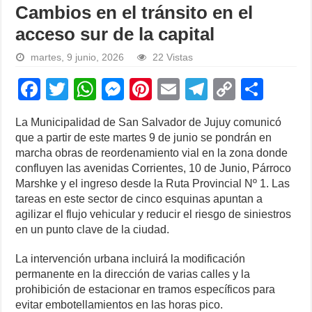
Cambios en el tránsito en el
acceso sur de la capital
martes, 9 junio, 2026
22 Vistas
F
T
W
M
Pi
E
T
C
S
a
wi
h
e
nt
m
el
o
h
La Municipalidad de San Salvador de Jujuy comunicó
c
tt
at
ss
er
ail
e
p
ar
que a partir de este martes 9 de junio se pondrán en
e
er
s
e
e
gr
y
e
marcha obras de reordenamiento vial en la zona donde
confluyen las avenidas Corrientes, 10 de Junio, Párroco
b
A
n
st
a
Li
Marshke y el ingreso desde la Ruta Provincial Nº 1. Las
o
p
g
m
n
tareas en este sector de cinco esquinas apuntan a
agilizar el flujo vehicular y reducir el riesgo de siniestros
o
p
er
k
en un punto clave de la ciudad.
k
La intervención urbana incluirá la modificación
permanente en la dirección de varias calles y la
prohibición de estacionar en tramos específicos para
evitar embotellamientos en las horas pico.