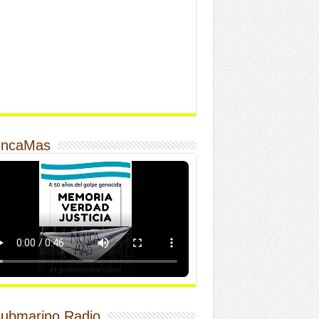
ncaMas
Submarino Radio