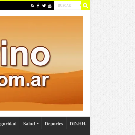
eguridad
Salud
Deportes
DD.HH.