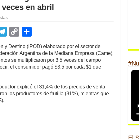
 veces en abril
stas
E
T
C
S
m
el
o
h
n y Destino (IPOD) elaborado por el sector de
il
e
p
ar
deración Argentina de la Mediana Empresa (Came),
gr
y
e
entos se multiplicaron por 3,5 veces del campo
#Nu
 decir, el consumidor pagó $3,5 por cada $1 que
a
Li
m
n
oductor explicó el 31,4% de los precios de venta
k
eron los productores de frutilla (81%), mientras que
).
El 