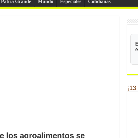
Patria Grande
Mundo
Especiales
Cotidianas
E
e
¡13
e los agroalimentos se