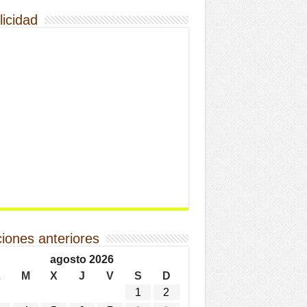
licidad
ciones anteriores
agosto 2026
L
M
X
J
V
S
D
1
2