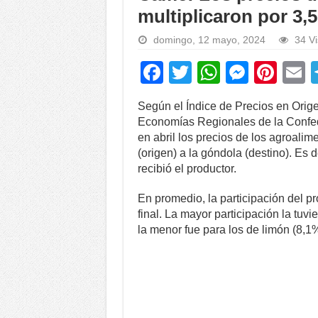
multiplicaron por 3,5
domingo, 12 mayo, 2024
34 Vi
F
T
W
M
Pi
a
wi
h
e
nt
Según el Índice de Precios en Orige
c
tt
at
ss
er
a
Economías Regionales de la Confe
e
er
s
e
e
en abril los precios de los agroalim
(origen) a la góndola (destino). Es
b
A
n
st
recibió el productor.
o
p
g
En promedio, la participación del pr
o
p
er
final. La mayor participación la tuvi
k
la menor fue para los de limón (8,1%