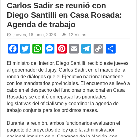
Carlos Sadir se reunió con
Diego Santilli en Casa Rosada:
Agenda de trabajo
jueves, 18 junio, 2026
12 Vistas
F
T
W
M
Pi
E
T
C
S
a
wi
h
e
nt
m
el
o
h
El ministro del Interior, Diego Santilli, recibió este jueves
c
tt
at
ss
er
ail
e
p
ar
al gobernador de Jujuy, Carlos Sadir, en el marco de la
e
er
s
e
e
gr
y
e
ronda de diálogos que el Ejecutivo nacional mantiene
con los mandatarios provinciales. El encuentro se llevó a
b
A
n
st
a
Li
cabo en el despacho del funcionario nacional en Casa
o
p
g
m
n
Rosada y se centró en repasar las prioridades
legislativas del oficialismo y coordinar la agenda de
o
p
er
k
trabajo conjunta para los próximos meses.
k
Durante la reunión, ambos funcionarios evaluaron el
paquete de proyectos de ley que la administración
nacional impulsa en el Congreso de la Nación, con