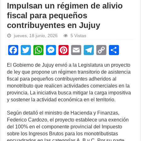
Impulsan un régimen de alivio
fiscal para pequeños
contribuyentes en Jujuy
jueves, 18 junio, 2026
5 Vistas
F
T
W
M
Pi
E
T
C
S
a
wi
h
e
nt
m
el
o
h
El Gobierno de Jujuy envió a la Legislatura un proyecto
c
tt
at
ss
er
ail
e
p
ar
de ley que propone un régimen transitorio de asistencia
e
er
s
e
e
gr
y
e
fiscal para pequeños contribuyentes adheridos al
monotributo que realicen actividades comerciales en la
b
A
n
st
a
Li
provincia. La iniciativa busca mitigar la carga impositiva
o
p
g
m
n
y sostener la actividad económica en el territorio.
o
p
er
k
Según detalló el ministro de Hacienda y Finanzas,
k
Federico Cardozo, el proyecto establece una exención
del 100% en el componente provincial del Impuesto
sobre los Ingresos Brutos para los monotributistas
encuadrados en las categorías A, B y C. Por su parte,