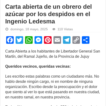
Carta abierta de un obrero del
azúcar por los despidos en el
Ingenio Ledesma
domingo, 18 mayo, 2025
110 Vistas
F
T
W
M
Pi
E
T
C
S
a
wi
h
e
nt
m
el
o
h
Carta Abierta a los habitantes de Libertador General San
c
tt
at
ss
er
ail
e
p
ar
Martín, del Ramal Jujeño, de la Provincia de Jujuy
e
er
s
e
e
gr
y
e
Queridos vecinos, queridas vecinas:
b
A
n
st
a
Li
o
p
g
m
n
Les escribo estas palabras como un ciudadano más. No
hablo desde ningún cargo, ni en nombre de ninguna
o
p
er
k
organización. Escribo desde la preocupación y el dolor
k
que siento al ver lo que está pasando en nuestra ciudad,
en nuestro ramal, en nuestra provincia.