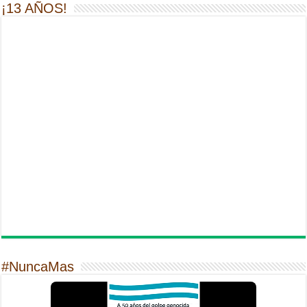
¡13 AÑOS!
#NuncaMas