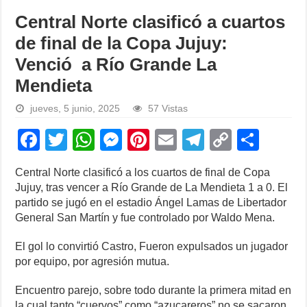
Central Norte clasificó a cuartos
de final de la Copa Jujuy:
Venció a Río Grande La
Mendieta
jueves, 5 junio, 2025
57 Vistas
F
T
W
M
Pi
E
T
C
S
a
wi
h
e
nt
m
el
o
h
Central Norte clasificó a los cuartos de final de Copa
c
tt
at
ss
er
ail
e
p
ar
Jujuy, tras vencer a Río Grande de La Mendieta 1 a 0. El
e
er
s
e
e
gr
y
e
partido se jugó en el estadio Ángel Lamas de Libertador
General San Martín y fue controlado por Waldo Mena.
b
A
n
st
a
Li
o
p
g
m
n
El gol lo convirtió Castro, Fueron expulsados un jugador
por equipo, por agresión mutua.
o
p
er
k
k
Encuentro parejo, sobre todo durante la primera mitad en
la cual tanto “cuervos” como “azucareros” no se sacaron