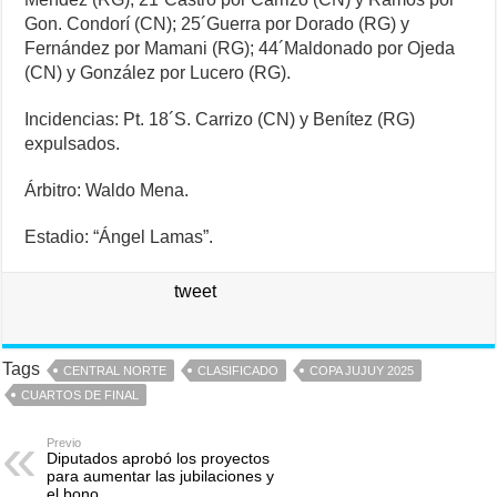
Gon. Condorí (CN); 25´Guerra por Dorado (RG) y
Fernández por Mamani (RG); 44´Maldonado por Ojeda
(CN) y González por Lucero (RG).
Incidencias: Pt. 18´S. Carrizo (CN) y Benítez (RG)
expulsados.
Árbitro: Waldo Mena.
Estadio: “Ángel Lamas”.
tweet
Tags
CENTRAL NORTE
CLASIFICADO
COPA JUJUY 2025
CUARTOS DE FINAL
Previo
Diputados aprobó los proyectos
para aumentar las jubilaciones y
el bono