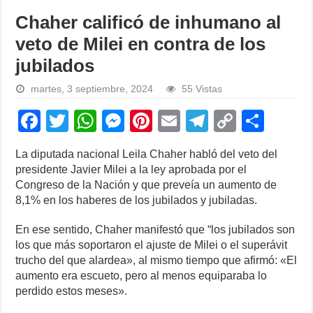
Chaher calificó de inhumano al
veto de Milei en contra de los
jubilados
martes, 3 septiembre, 2024
55 Vistas
F
T
W
M
Pi
E
T
C
S
a
wi
h
e
nt
m
el
o
h
La diputada nacional Leila Chaher habló del veto del
c
tt
at
ss
er
ail
e
p
ar
presidente Javier Milei a la ley aprobada por el
e
er
s
e
e
gr
y
e
Congreso de la Nación y que preveía un aumento de
8,1% en los haberes de los jubilados y jubiladas.
b
A
n
st
a
Li
o
p
g
m
n
En ese sentido, Chaher manifestó que “los jubilados son
los que más soportaron el ajuste de Milei o el superávit
o
p
er
k
trucho del que alardea», al mismo tiempo que afirmó: «El
k
aumento era escueto, pero al menos equiparaba lo
perdido estos meses».