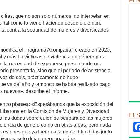
El 
 cifras, que no son solo números, no interpelan en
o, tal como lo viene haciendo desde diciembre,
a contra la seguridad de mujeres y diversidades
 modifica el Programa Acompañar, creado en 2020,
l y móvil a víctimas de violencia de género para
 sin la necesidad de exponerse presentando una
orio presentarla, sino que el periodo de asistencia
 vez de seis, prácticamente no hubo
que va del año y tampoco se habría realizado pago
los nuevos», describe el informe.
entro plantea: «Esperábamos que la exposición del
 Libarona en la Comisión de Mujeres y Diversidad
El 
a las dudas sobre quien se ocupará de las mujeres
iolencia de género como en otras áreas, pero nada
presiones que ya fueron altamente difundidas junto
mismas, solo dejan preocupación».