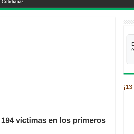
Cotidianas
E
e
¡13
 194 víctimas en los primeros