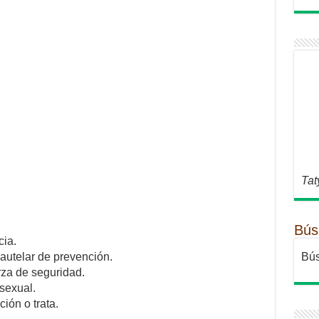
Tat
Bús
cia.
Bús
autelar de prevención.
rza de seguridad.
 sexual.
ión o trata.