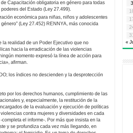
 de Capacitación obligatoria en género para todas
s poderes del Estado (Ley 27.499).
1
ración económica para niñas, niños y adolescentes
1
 de género” (Ley 27.452) RENNYA, más conocida
2
3
« J
 la realidad de un Poder Ejecutivo que no
licas hacia la erradicación de las violencias
 ningún momento expresó la línea de acción para
ncia», afirman.
los índices no descienden y la desprotección
eto por los derechos humanos, cumplimiento de las
cionales y, especialmente, la restitución de la
encargados de la evaluación y ejecución de políticas
s violencias contra mujeres y diversidades en cada
-completa el informe-. Por más que insista en la
iste y se profundiza cada vez más llegando, en
xtrema: el femicidio. Es un tema de derechos