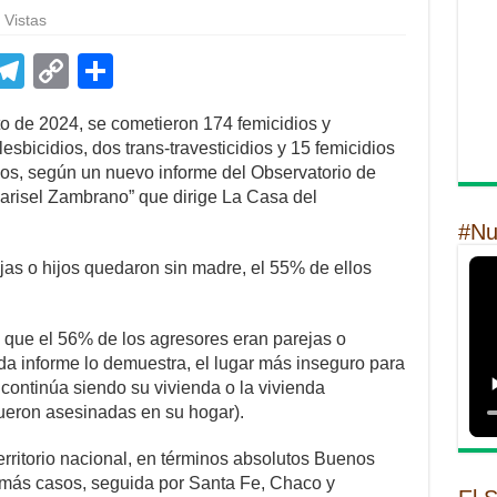
 Vistas
E
T
C
S
m
el
o
h
o de 2024, se cometieron 174 femicidios y
il
e
p
ar
esbicidios, dos trans-travesticidios y 15 femicidios
gr
y
e
ños, según un nuevo informe del Observatorio de
arisel Zambrano” que dirige La Casa del
a
Li
#Nu
m
n
jas o hijos quedaron sin madre, el 55% de ellos
k
a que el 56% de los agresores eran parejas o
da informe lo demuestra, el lugar más inseguro para
 continúa siendo su vivienda o la vivienda
fueron asesinadas en su hogar).
territorio nacional, en términos absolutos Buenos
n más casos, seguida por Santa Fe, Chaco y