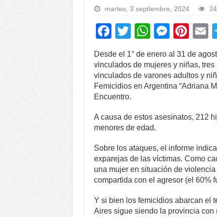
martes, 3 septiembre, 2024
24
F
T
W
M
Pi
a
wi
h
e
nt
Desde el 1° de enero al 31 de agost
c
tt
at
ss
er
a
vinculados de mujeres y niñas, tres l
e
er
s
e
e
vinculados de varones adultos y ni
Femicidios en Argentina “Adriana M
b
A
n
st
Encuentro.
o
p
g
A causa de estos asesinatos, 212 hi
o
p
er
menores de edad.
k
Sobre los ataques, el informe indic
exparejas de las víctimas. Como ca
una mujer en situación de violencia
compartida con el agresor (el 60% 
Y si bien los femicidios abarcan el 
Aires sigue siendo la provincia co