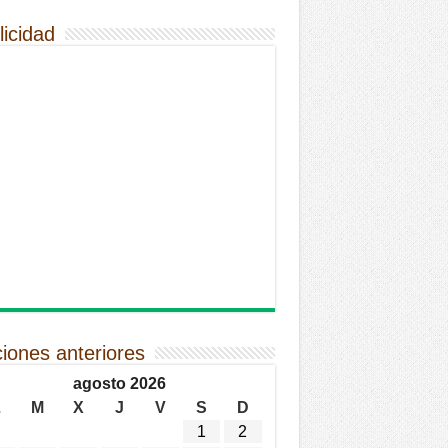
licidad
ciones anteriores
agosto 2026
L
M
X
J
V
S
D
1
2