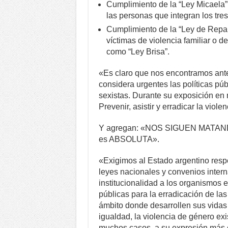
Cumplimiento de la “Ley Micaela”
las personas que integran los tre
Cumplimiento de la “Ley de Repa
víctimas de violencia familiar o
como “Ley Brisa”.
«Es claro que nos encontramos ante
considera urgentes las políticas púb
sexistas. Durante su exposición en
Prevenir, asistir y erradicar la viole
Y agregan: «NOS SIGUEN MATANDO; 
es ABSOLUTA».
«Exigimos al Estado argentino resp
leyes nacionales y convenios interna
institucionalidad a los organismos 
públicas para la erradicación de la
ámbito donde desarrollen sus vidas 
igualdad, la violencia de género ex
muchos casos, a su expresión más e