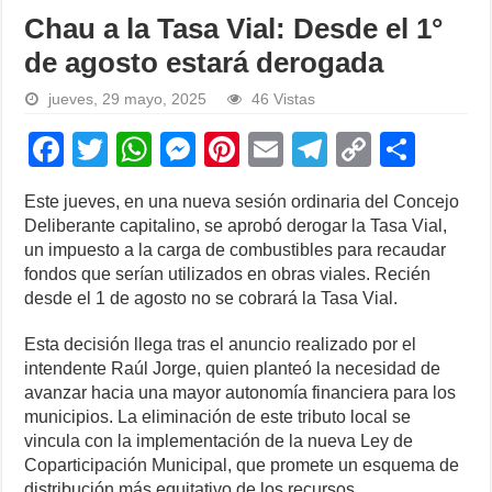
Chau a la Tasa Vial: Desde el 1°
de agosto estará derogada
jueves, 29 mayo, 2025
46 Vistas
F
T
W
M
Pi
E
T
C
S
a
wi
h
e
nt
m
el
o
h
Este jueves, en una nueva sesión ordinaria del Concejo
c
tt
at
ss
er
ail
e
p
ar
Deliberante capitalino, se aprobó derogar la Tasa Vial,
e
er
s
e
e
gr
y
e
un impuesto a la carga de combustibles para recaudar
fondos que serían utilizados en obras viales. Recién
b
A
n
st
a
Li
desde el 1 de agosto no se cobrará la Tasa Vial.
o
p
g
m
n
Esta decisión llega tras el anuncio realizado por el
o
p
er
k
intendente Raúl Jorge, quien planteó la necesidad de
k
avanzar hacia una mayor autonomía financiera para los
municipios. La eliminación de este tributo local se
vincula con la implementación de la nueva Ley de
Coparticipación Municipal, que promete un esquema de
distribución más equitativo de los recursos.