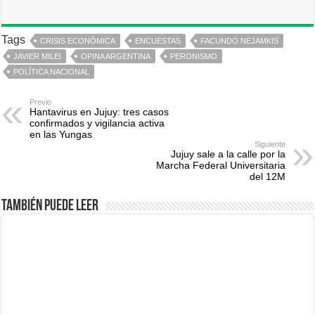
Tags
CRISIS ECONÓMICA
ENCUESTAS
FACUNDO NEJAMKIS
JAVIER MILEI
OPINA ARGENTINA
PERONISMO
POLÍTICA NACIONAL
Previo
Hantavirus en Jujuy: tres casos
confirmados y vigilancia activa
en las Yungas
Siguiente
Jujuy sale a la calle por la
Marcha Federal Universitaria
del 12M
También puede leer