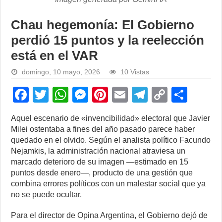
Chau hegemonía: El Gobierno
perdió 15 puntos y la reelección
está en el VAR
domingo, 10 mayo, 2026
10 Vistas
F
T
W
M
Pi
E
T
C
S
a
wi
h
e
nt
m
el
o
h
Aquel escenario de «invencibilidad» electoral que Javier
c
tt
at
ss
er
ail
e
p
ar
Milei ostentaba a fines del año pasado parece haber
e
er
s
e
e
gr
y
e
quedado en el olvido. Según el analista político Facundo
Nejamkis, la administración nacional atraviesa un
b
A
n
st
a
Li
marcado deterioro de su imagen —estimado en 15
o
p
g
m
n
puntos desde enero—, producto de una gestión que
combina errores políticos con un malestar social que ya
o
p
er
k
no se puede ocultar.
k
Para el director de Opina Argentina, el Gobierno dejó de