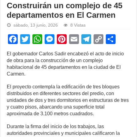
Construirán un complejo de 45
departamentos en El Carmen
sábado, 13 junio, 2026
8 Vistas
F
T
W
M
Pi
E
T
C
S
a
wi
h
e
nt
m
el
o
h
El gobernador Carlos Sadir encabezó el acto de inicio
c
tt
at
ss
er
ail
e
p
ar
de obra para la construcción de un complejo
e
er
s
e
e
gr
y
e
habitacional de 45 departamentos en la ciudad de El
Carmen.
b
A
n
st
a
Li
o
p
g
m
n
El proyecto contempla la edificación de tres bloques
distribuidos en diferentes sectores del predio, con
o
p
er
k
unidades de dos y tres dormitorios en estructuras de tres
k
y cuatro pisos, abarcando una superficie total
aproximada de 3.100 metros cuadrados.
Durante la firma del inicio de los trabajos, las
autoridades provinciales y municipales calificaron la