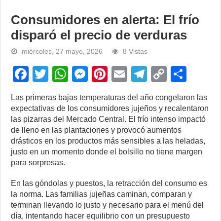
Consumidores en alerta: El frío
disparó el precio de verduras
miércoles, 27 mayo, 2026
8 Vistas
F
T
W
M
Pi
E
T
C
S
a
wi
h
e
nt
m
el
o
h
Las primeras bajas temperaturas del año congelaron las
c
tt
at
ss
er
ail
e
p
ar
expectativas de los consumidores jujeños y recalentaron
e
er
s
e
e
gr
y
e
las pizarras del Mercado Central. El frío intenso impactó
de lleno en las plantaciones y provocó aumentos
b
A
n
st
a
Li
drásticos en los productos más sensibles a las heladas,
o
p
g
m
n
justo en un momento donde el bolsillo no tiene margen
para sorpresas.
o
p
er
k
k
En las góndolas y puestos, la retracción del consumo es
la norma. Las familias jujeñas caminan, comparan y
terminan llevando lo justo y necesario para el menú del
día, intentando hacer equilibrio con un presupuesto