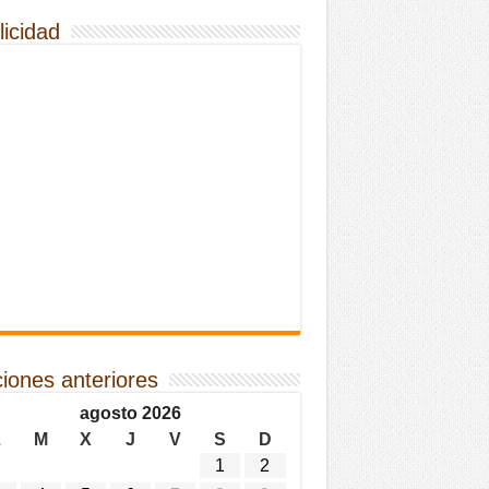
licidad
ciones anteriores
agosto 2026
L
M
X
J
V
S
D
1
2