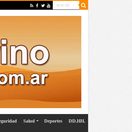
eguridad
Salud
Deportes
DD.HH.