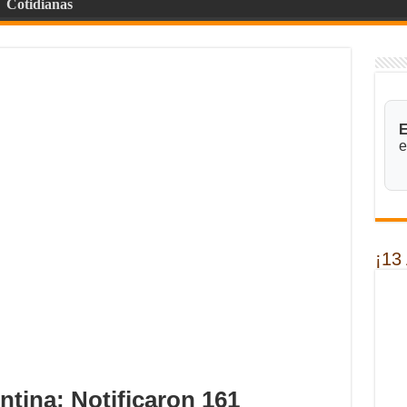
Cotidianas
E
e
¡13
tina: Notificaron 161