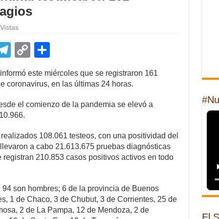
tagios
Vistas
E
T
C
S
m
el
o
h
 informó este miércoles que se registraron 161
il
e
p
ar
 coronavirus, en las últimas 24 horas.
gr
y
e
#Nu
desde el comienzo de la pandemia se elevó a
a
Li
110.966.
m
n
n realizados 108.061 testeos, con una positividad del
k
e llevaron a cabo 21.613.675 pruebas diagnósticas
e registran 210.853 casos positivos activos en todo
, 94 son hombres; 6 de la provincia de Buenos
es, 1 de Chaco, 3 de Chubut, 3 de Corrientes, 25 de
rmosa, 2 de La Pampa, 12 de Mendoza, 2 de
El 