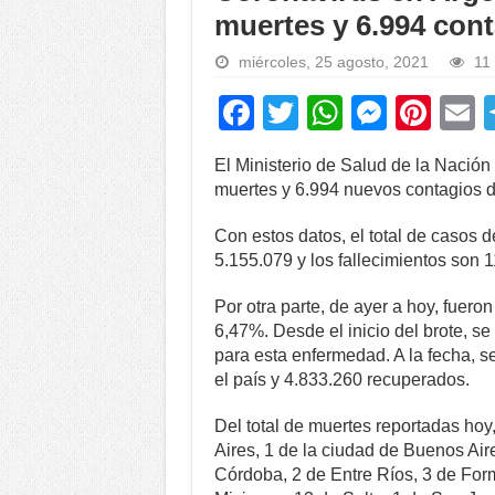
muertes y 6.994 con
miércoles, 25 agosto, 2021
11 
F
T
W
M
Pi
a
wi
h
e
nt
El Ministerio de Salud de la Nación
c
tt
at
ss
er
a
muertes y 6.994 nuevos contagios de
e
er
s
e
e
Con estos datos, el total de casos 
b
A
n
st
5.155.079 y los fallecimientos son 
o
p
g
Por otra parte, de ayer a hoy, fuero
o
p
er
6,47%. Desde el inicio del brote, s
k
para esta enfermedad. A la fecha, s
el país y 4.833.260 recuperados.
Del total de muertes reportadas hoy
Aires, 1 de la ciudad de Buenos Air
Córdoba, 2 de Entre Ríos, 3 de Fo