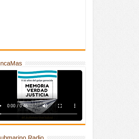
ncaMas
Submarino Radio