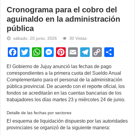
Cronograma para el cobro del
aguinaldo en la administración
pública
sábado, 20 junio, 2026
30 Vistas
F
T
W
M
Pi
E
T
C
S
a
wi
h
e
nt
m
el
o
h
El Gobierno de Jujuy anunció las fechas de pago
c
tt
at
ss
er
ail
e
p
ar
correspondientes a la primera cuota del Sueldo Anual
e
er
s
e
e
gr
y
e
Complementario para el personal de la administración
pública provincial. De acuerdo con el reporte oficial, los
b
A
n
st
a
Li
fondos se acreditarán en las cuentas bancarias de los
o
p
g
m
n
trabajadores los días martes 23 y miércoles 24 de junio.
o
p
er
k
Detalle de las fechas por sectores
k
El esquema de liquidación dispuesto por las autoridades
provinciales se organizó de la siguiente manera: