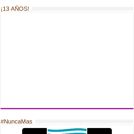
¡13 AÑOS!
#NuncaMas