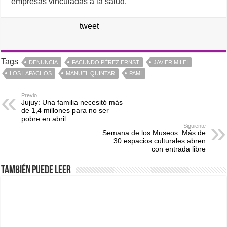
empresas vinculadas a la salud.
tweet
Tags
DENUNCIA
FACUNDO PÉREZ ERNST
JAVIER MILEI
LOS LAPACHOS
MANUEL QUINTAR
PAMI
Previo
Jujuy: Una familia necesitó más
de 1,4 millones para no ser
pobre en abril
Siguiente
Semana de los Museos: Más de
30 espacios culturales abren
con entrada libre
También puede leer