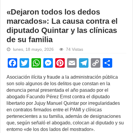
«Dejaron todos los dedos
marcados»: La causa contra el
diputado Quintar y las clínicas
de su familia
lunes, 18 mayo, 2026
74 Vistas
F
T
W
M
Pi
E
T
C
S
a
wi
h
e
nt
m
el
o
h
Asociación ilícita y fraude a la administración pública
c
tt
at
ss
er
ail
e
p
ar
son solo algunos de los delitos que constan en la
e
er
s
e
e
gr
y
e
denuncia penal presentada el año pasado por el
abogado Facundo Pérez Ernst contra el diputado
b
A
n
st
a
Li
libertario por Jujuy Manuel Quintar por irregularidades
o
p
g
m
n
en contratos firmados entre el PAMI y clínicas
pertenecientes a su familia, además de designaciones
o
p
er
k
que, según señaló el abogado, colocan al diputado y su
k
entorno «de los dos lados del mostrador».