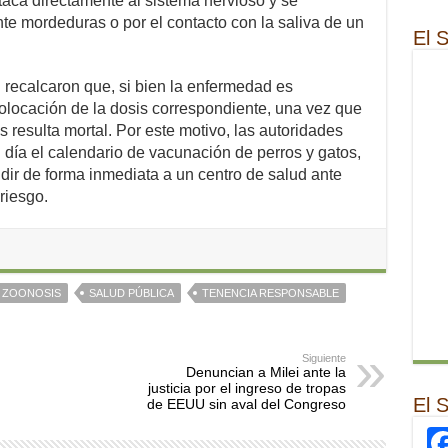
ataca directamente al sistema nervioso y se
e mordeduras o por el contacto con la saliva de un
El 
l recalcaron que, si bien la enfermedad es
olocación de la dosis correspondiente, una vez que
 resulta mortal. Por este motivo, las autoridades
 día el calendario de vacunación de perros y gatos,
udir de forma inmediata a un centro de salud ante
riesgo.
S ZOONOSIS
SALUD PÚBLICA
TENENCIA RESPONSABLE
Siguiente
Denuncian a Milei ante la
justicia por el ingreso de tropas
El 
de EEUU sin aval del Congreso