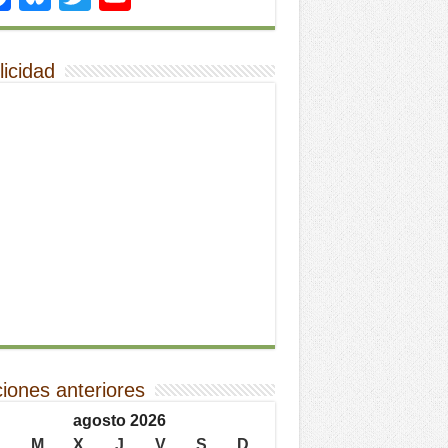
licidad
ciones anteriores
agosto 2026
L
M
X
J
V
S
D