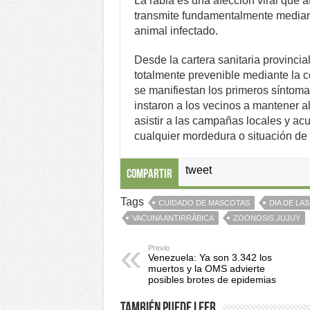
La rabia es una afección viral que 
transmite fundamentalmente mediant
animal infectado.
Desde la cartera sanitaria provincia
totalmente prevenible mediante la c
se manifiestan los primeros síntomas
instaron a los vecinos a mantener al
asistir a las campañas locales y ac
cualquier mordedura o situación de 
tweet
Compartir
Tags
CUIDADO DE MASCOTAS
DIA DE LA
VACUNA ANTIRRÁBICA
ZOONOSIS JUJUY
Previo
Venezuela: Ya son 3.342 los
muertos y la OMS advierte
posibles brotes de epidemias
También puede leer