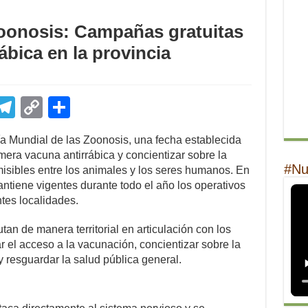
Zoonosis: Campañas gratuitas
ábica en la provincia
E
T
C
S
m
el
o
h
a Mundial de las Zoonosis, una fecha establecida
il
e
p
ar
imera vacuna antirrábica y concientizar sobre la
gr
y
e
#Nu
sibles entre los animales y los seres humanos. En
ntiene vigentes durante todo el año los operativos
a
Li
ntes localidades.
m
n
tan de manera territorial en articulación con los
k
ar el acceso a la vacunación, concientizar sobre la
 resguardar la salud pública general.