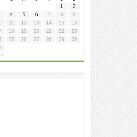
1
2
3
4
5
6
7
8
9
0
11
12
13
14
15
16
7
18
19
20
21
22
23
4
25
26
27
28
29
30
1
ul