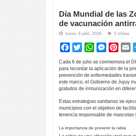
Día Mundial de las 
de vacunación antirr
lunes, 6 julio, 2026
5 Vistas
F
T
W
M
Pi
a
wi
h
e
nt
Cada 6 de julio se conmemora el Dí
c
tt
at
ss
er
a
para recordar la aplicación de la pr
e
er
s
e
e
prevención de enfermedades transmi
este marco, el Gobierno de Jujuy ma
b
A
n
st
gratuitos de inmunización en difere
o
p
g
Estas estrategias sanitarias se ejecu
o
p
er
municipios con el objetivo de facilit
k
tenencia responsable de mascotas y
La importancia de prevenir la rabia