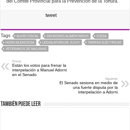
del Comité Provincial para la Prevención de la Tortura.
tweet
Tags
ALIVIO FISCAL
DEUDORES ALIMENTARIOS
EJESA
HORA SILENCIOSA
LEGISLATURA DE JUJUY
TARIFAS ELÉCTRICAS
VETERANOS DE MALVINAS
Previo
Están los votos para frenar la
interpelación a Manuel Adorni
en el Senado
Siguiente
El Senado sesiona en medio de
una fuerte disputa por la
interpelación a Adorni
También puede leer