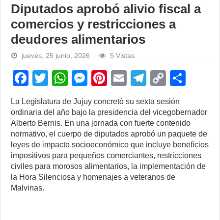
Diputados aprobó alivio fiscal a
comercios y restricciones a
deudores alimentarios
jueves, 25 junio, 2026
5 Vistas
F
T
W
M
Pi
E
T
C
S
a
wi
h
e
nt
m
el
o
h
La Legislatura de Jujuy concretó su sexta sesión
c
tt
at
ss
er
ail
e
p
ar
ordinaria del año bajo la presidencia del vicegobernador
e
er
s
e
e
gr
y
e
Alberto Bernis. En una jornada con fuerte contenido
normativo, el cuerpo de diputados aprobó un paquete de
b
A
n
st
a
Li
leyes de impacto socioeconómico que incluye beneficios
o
p
g
m
n
impositivos para pequeños comerciantes, restricciones
civiles para morosos alimentarios, la implementación de
o
p
er
k
la Hora Silenciosa y homenajes a veteranos de
k
Malvinas.