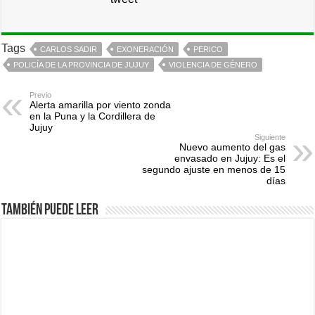
Tags
CARLOS SADIR
EXONERACIÓN
PERICO
POLICÍA DE LA PROVINCIA DE JUJUY
VIOLENCIA DE GÉNERO
Previo
Alerta amarilla por viento zonda
en la Puna y la Cordillera de
Jujuy
Siguiente
Nuevo aumento del gas
envasado en Jujuy: Es el
segundo ajuste en menos de 15
días
También puede leer