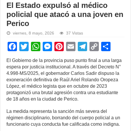
El Estado expulsó al médico
policial que atacó a una joven en
Perico
viernes, 8 mayo, 2026
37 Vistas
F
T
W
M
Pi
E
T
C
S
a
wi
h
e
nt
m
el
o
h
El Gobierno de la provincia puso punto final a una larga
c
tt
at
ss
er
ail
e
p
ar
espera por justicia institucional. A través del Decreto N°
e
er
s
e
e
gr
y
e
4.998-MS/2025, el gobernador Carlos Sadir dispuso la
exoneración definitiva de Raúl Ariel Rolando Oropeza
b
A
n
st
a
Li
López, el médico legista que en octubre de 2023
o
p
g
m
n
protagonizó una brutal agresión contra una estudiante
de 18 años en la ciudad de Perico.
o
p
er
k
k
La medida representa la sanción más severa del
régimen disciplinario, borrando del cuerpo policial a un
funcionario cuya conducta fue calificada como indigna.