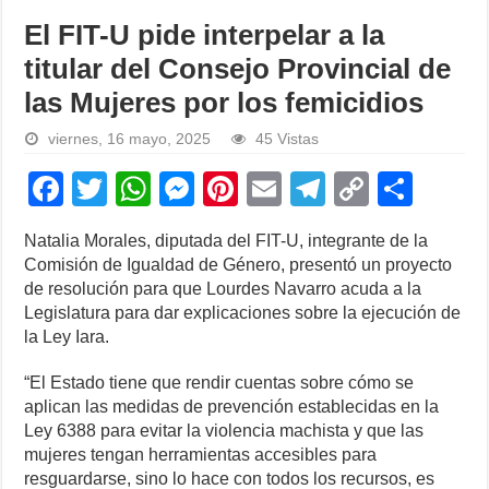
El FIT-U pide interpelar a la
titular del Consejo Provincial de
las Mujeres por los femicidios
viernes, 16 mayo, 2025
45 Vistas
F
T
W
M
Pi
E
T
C
S
a
wi
h
e
nt
m
el
o
h
Natalia Morales, diputada del FIT-U, integrante de la
c
tt
at
ss
er
ail
e
p
ar
Comisión de Igualdad de Género, presentó un proyecto
e
er
s
e
e
gr
y
e
de resolución para que Lourdes Navarro acuda a la
Legislatura para dar explicaciones sobre la ejecución de
b
A
n
st
a
Li
la Ley Iara.
o
p
g
m
n
“El Estado tiene que rendir cuentas sobre cómo se
o
p
er
k
aplican las medidas de prevención establecidas en la
k
Ley 6388 para evitar la violencia machista y que las
mujeres tengan herramientas accesibles para
resguardarse, sino lo hace con todos los recursos, es