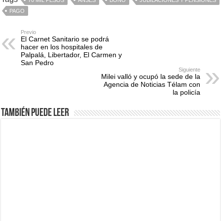
70 MIL PESOS
ANSES
BONO
JUBILACIONES Y PENSIONES
PAGO
Previo
El Carnet Sanitario se podrá
hacer en los hospitales de
Palpalá, Libertador, El Carmen y
San Pedro
Siguiente
Milei valló y ocupó la sede de la
Agencia de Noticias Télam con
la policía
También puede leer