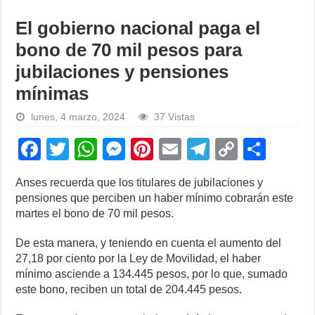
El gobierno nacional paga el
bono de 70 mil pesos para
jubilaciones y pensiones
mínimas
lunes, 4 marzo, 2024
37 Vistas
F
T
W
M
Pi
E
T
C
S
a
wi
h
e
nt
m
el
o
h
Anses recuerda que los titulares de jubilaciones y
c
tt
at
ss
er
ail
e
p
ar
pensiones que perciben un haber mínimo cobrarán este
e
er
s
e
e
gr
y
e
martes el bono de 70 mil pesos.
b
A
n
st
a
Li
De esta manera, y teniendo en cuenta el aumento del
o
p
g
m
n
27,18 por ciento por la Ley de Movilidad, el haber
mínimo asciende a 134.445 pesos, por lo que, sumado
o
p
er
k
este bono, reciben un total de 204.445 pesos.
k