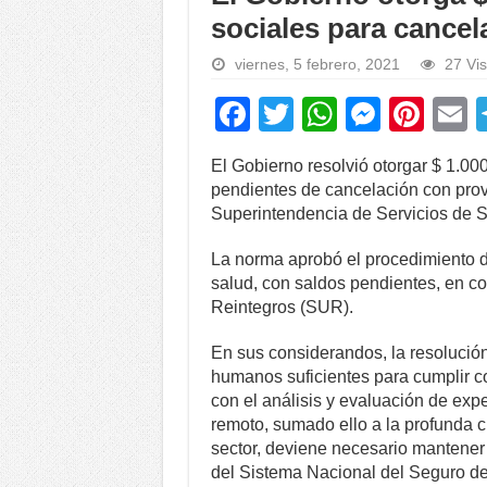
sociales para cance
viernes, 5 febrero, 2021
27 Vis
F
T
W
M
Pi
a
wi
h
e
nt
El Gobierno resolvió otorgar $ 1.00
c
tt
at
ss
er
a
pendientes de cancelación con prov
e
er
s
e
e
Superintendencia de Servicios de Sa
b
A
n
st
La norma aprobó el procedimiento d
o
p
g
salud, con saldos pendientes, en c
Reintegros (SUR).
o
p
er
k
En sus considerandos, la resolución
humanos suficientes para cumplir co
con el análisis y evaluación de exp
remoto, sumado ello a la profunda cr
sector, deviene necesario mantener 
del Sistema Nacional del Seguro d