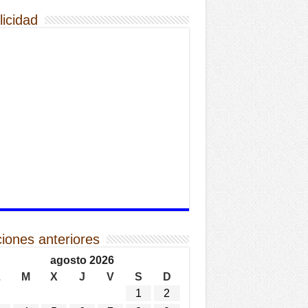
licidad
ciones anteriores
agosto 2026
L
M
X
J
V
S
D
1
2