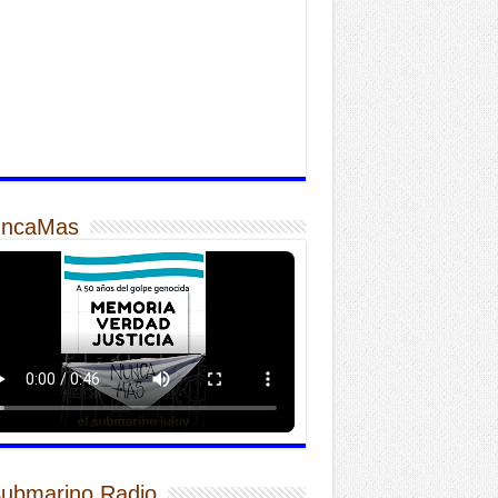
ncaMas
Submarino Radio