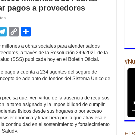
lar pagos a proveedores
tas
E
T
C
S
m
el
o
h
0 millones a obras sociales para atender saldos
il
e
p
ar
eedores, a través de la Resolución 249/2021 de la
gr
y
e
lud (SSS) publicada hoy en el Boletín Oficial.
#Nu
a
Li
e pago a cuenta a 234 agentes del seguro de
m
n
oncepto de adelanto de fondos del Sistema Único de
k
 precisa que, «en virtud de la ausencia de recursos
n la tarea asignada y la imposibilidad de cumplir
edientes físicos desde sus hogares o por acceso
isis económica y financiera por la que atraviesa el
la continuidad en el sostenimiento y fortalecimiento
e Salud».
El 