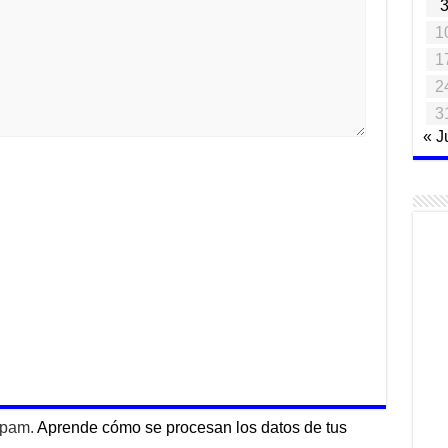
1
1
2
3
« J
 spam.
Aprende cómo se procesan los datos de tus