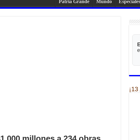
Patria Grande
Mundo
Especiale
E
e
¡13
1.000 millones a 234 obras