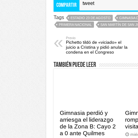
tweet
Compartir
Tags
ESTADIO 23 DE AGOSTO
GIMNASIA 
PRIMERA NACIONAL
SAN MARTÍN DE SAN 
Previo
Pichetto tildó de «viciado» el
juicio a Cristina y pidió anular la
condena en el Congreso
También puede leer
Gimnasia perdió y
Gimn
arriesga el liderazgo
romp
de la Zona B: Cayo 2
visi
a 0 ante Quilmes
mié