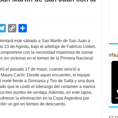
E
T
C
S
m
el
o
h
rentará este sábado a San Martín de San Juan a
il
e
p
ar
io 23 de Agosto, bajo el arbitraje de Fabricio Llobet.
gr
y
e
te compromiso con la necesidad imperiosa de sumar
#Nu
s sin victorias en el torneo de la Primera Nacional.
a
Li
m
n
rrió el pasado 17 de mayo, cuando venció a
e Mauro Cachi. Desde aquel encuentro, el equipo
k
 norte frente a Gimnasia y Tiro de Salta y una dura
ltado que le costó el liderazgo del certamen a manos
ca tres puntos de ventaja. Además, en este lapso,
ufrieron la eliminación en la Copa Argentina por
ibir un gol en tiempo de descuento.