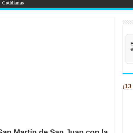
Cotidianas
E
e
¡13
San Martín de San Juan con la