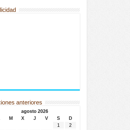
licidad
ciones anteriores
agosto 2026
L
M
X
J
V
S
D
1
2