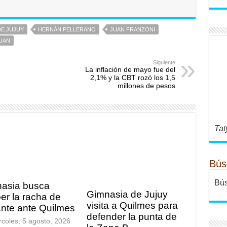
DE JUJUY
HERNÁN PELLERANO
JUAN FRANZONI
JUAN
Siguiente
La inflación de mayo fue del
2,1% y la CBT rozó los 1,5
millones de pesos
Tat
Bús
Bús
asia busca
Gimnasia de Jujuy
er la racha de
visita a Quilmes para
tante ante Quilmes
defender la punta de
rcoles, 5 agosto, 2026