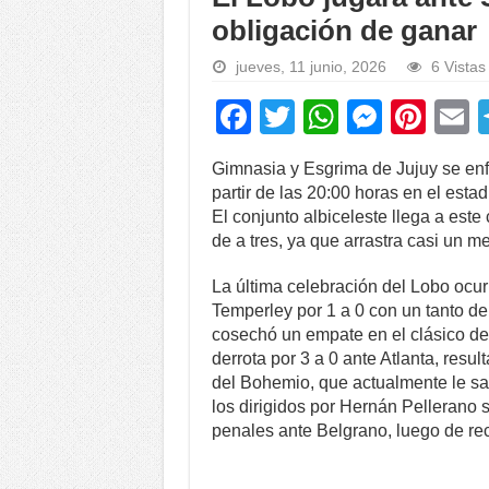
obligación de ganar
jueves, 11 junio, 2026
6 Vistas
F
T
W
M
Pi
a
wi
h
e
nt
Gimnasia y Esgrima de Jujuy se enf
c
tt
at
ss
er
a
partir de las 20:00 horas en el estad
e
er
s
e
e
El conjunto albiceleste llega a es
de a tres, ya que arrastra casi un me
b
A
n
st
o
p
g
La última celebración del Lobo ocu
Temperley por 1 a 0 con un tanto d
o
p
er
cosechó un empate en el clásico del
k
derrota por 3 a 0 ante Atlanta, resu
del Bohemio, que actualmente le sa
los dirigidos por Hernán Pellerano s
penales ante Belgrano, luego de rec