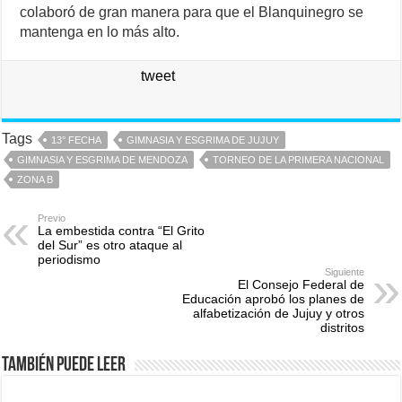
colaboró de gran manera para que el Blanquinegro se
mantenga en lo más alto.
tweet
Tags
13° FECHA
GIMNASIA Y ESGRIMA DE JUJUY
GIMNASIA Y ESGRIMA DE MENDOZA
TORNEO DE LA PRIMERA NACIONAL
ZONA B
Previo
La embestida contra “El Grito
del Sur” es otro ataque al
periodismo
Siguiente
El Consejo Federal de
Educación aprobó los planes de
alfabetización de Jujuy y otros
distritos
También puede leer