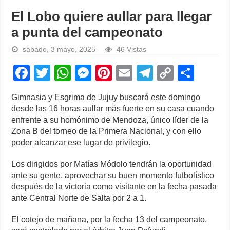
El Lobo quiere aullar para llegar
a punta del campeonato
sábado, 3 mayo, 2025
46 Vistas
F
T
W
M
Pi
E
T
C
S
a
wi
h
e
nt
m
el
o
h
Gimnasia y Esgrima de Jujuy buscará este domingo
c
tt
at
ss
er
ail
e
p
ar
desde las 16 horas aullar más fuerte en su casa cuando
e
er
s
e
e
gr
y
e
enfrente a su homónimo de Mendoza, único líder de la
Zona B del torneo de la Primera Nacional, y con ello
b
A
n
st
a
Li
poder alcanzar ese lugar de privilegio.
o
p
g
m
n
Los dirigidos por Matías Módolo tendrán la oportunidad
o
p
er
k
ante su gente, aprovechar su buen momento futbolístico
k
después de la victoria como visitante en la fecha pasada
ante Central Norte de Salta por 2 a 1.
El cotejo de mañana, por la fecha 13 del campeonato,