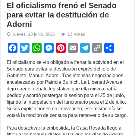
El oficialismo frenó el Senado
para evitar la destitución de
Adorni
jueves, 18 junio, 2026
13 Vistas
F
T
W
M
Pi
E
T
C
S
a
wi
h
e
nt
m
el
o
h
El oficialismo se vio obligado a frenar la actividad en el
c
tt
at
ss
er
ail
e
p
ar
Senado para evitar la destitución exprés del jefe de
e
er
s
e
e
gr
y
e
Gabinete, Manuel Adorni. Tras intensas negociaciones
encabezadas por Patricia Bullrich, La Libertad Avanza
b
A
n
st
a
Li
dejó caer el debate legislativo que ella misma había
o
p
g
m
n
pedido y acordó postergar la sesión para el 25 de junio,
fijando la interpelación del funcionario para el 2 de julio.
o
p
er
k
Si sus explicaciones no convencen, ese mismo día se
k
votará la moción de censura para removerlo de su cargo.
Para desactivar la embestida, la Casa Rosada llegó a
filtrar a los bloques dialoguistas que los días de Adorni