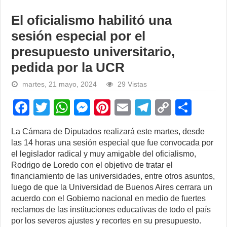
El oficialismo habilitó una
sesión especial por el
presupuesto universitario,
pedida por la UCR
martes, 21 mayo, 2024
29 Vistas
F
T
W
M
Pi
E
T
C
S
a
wi
h
e
nt
m
el
o
h
La Cámara de Diputados realizará este martes, desde
c
tt
at
ss
er
ail
e
p
ar
las 14 horas una sesión especial que fue convocada por
e
er
s
e
e
gr
y
e
el legislador radical y muy amigable del oficialismo,
Rodrigo de Loredo con el objetivo de tratar el
b
A
n
st
a
Li
financiamiento de las universidades, entre otros asuntos,
o
p
g
m
n
luego de que la Universidad de Buenos Aires cerrara un
acuerdo con el Gobierno nacional en medio de fuertes
o
p
er
k
reclamos de las instituciones educativas de todo el país
k
por los severos ajustes y recortes en su presupuesto.