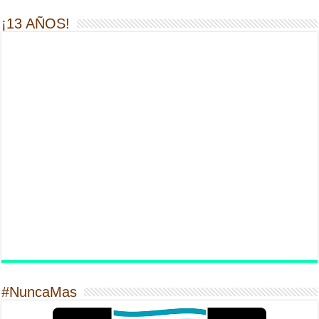
¡13 AÑOS!
#NuncaMas