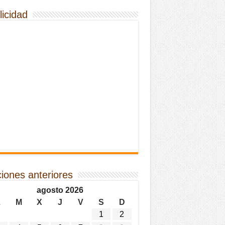
licidad
ciones anteriores
agosto 2026
L
M
X
J
V
S
D
1
2