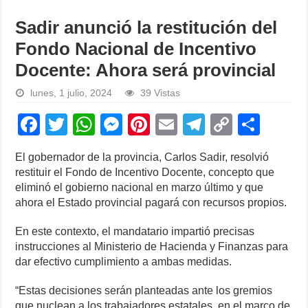
Sadir anunció la restitución del
Fondo Nacional de Incentivo
Docente: Ahora será provincial
lunes, 1 julio, 2024
39 Vistas
F
T
W
M
Pi
E
T
C
S
a
wi
h
e
nt
m
el
o
h
El gobernador de la provincia, Carlos Sadir, resolvió
c
tt
at
ss
er
ail
e
p
ar
restituir el Fondo de Incentivo Docente, concepto que
e
er
s
e
e
gr
y
e
eliminó el gobierno nacional en marzo último y que
ahora el Estado provincial pagará con recursos propios.
b
A
n
st
a
Li
o
p
g
m
n
En este contexto, el mandatario impartió precisas
instrucciones al Ministerio de Hacienda y Finanzas para
o
p
er
k
dar efectivo cumplimiento a ambas medidas.
k
“Estas decisiones serán planteadas ante los gremios
que nuclean a los trabajadores estatales, en el marco de