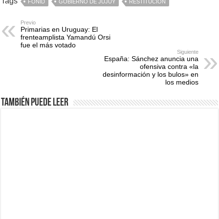
Tags
FONID
GOBIERNO DE JUJUY
RESTITUCIÓN
Previo
Primarias en Uruguay: El
frenteamplista Yamandú Orsi
fue el más votado
Siguiente
España: Sánchez anuncia una
ofensiva contra «la
desinformación y los bulos» en
los medios
También puede leer