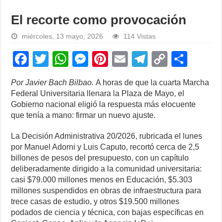
El recorte como provocación
miércoles, 13 mayo, 2026
114 Vistas
F
T
W
M
Pi
E
T
C
S
a
wi
h
e
nt
m
el
o
h
Por Javier Bach Bilbao.
A horas de que la cuarta Marcha
c
tt
at
ss
er
ail
e
p
ar
Federal Universitaria llenara la Plaza de Mayo, el
e
er
s
e
e
gr
y
e
Gobierno nacional eligió la respuesta más elocuente
que tenía a mano: firmar un nuevo ajuste.
b
A
n
st
a
Li
o
p
g
m
n
La Decisión Administrativa 20/2026, rubricada el lunes
por Manuel Adorni y Luis Caputo, recortó cerca de 2,5
o
p
er
k
billones de pesos del presupuesto, con un capítulo
k
deliberadamente dirigido a la comunidad universitaria:
casi $79.000 millones menos en Educación, $5.303
millones suspendidos en obras de infraestructura para
trece casas de estudio, y otros $19.500 millones
podados de ciencia y técnica, con bajas específicas en