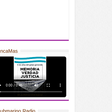
ncaMas
Submarino Radio