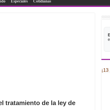
ndo
Especiales
Cotidianas
E
e
¡13
l tratamiento de la ley de