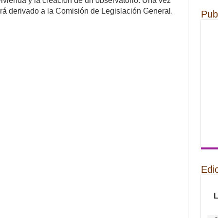
vivienda y la creación de un observatorio. Una vez
erá derivado a la Comisión de Legislación General.
Pub
Edi