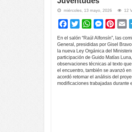
Juventudes
miércoles, 13 mayo, 2026
12 V
F
T
W
M
Pi
a
wi
h
e
nt
En el salón “Raúl Alfonsín”, las com
c
tt
at
ss
er
a
General, presididas por Gisel Bravo
e
er
s
e
e
la nueva Ley Orgánica del Ministeri
participación de Guido Matías Luna,
b
A
n
st
observaciones técnicas al texto que
o
p
g
el encuentro, también se avanzó en l
acordó retomar el análisis del proye
o
p
er
modificaciones trabajadas durante e
k