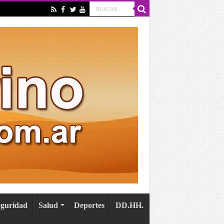
eguridad
Salud
Deportes
DD.HH.