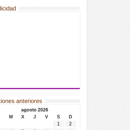
licidad
ciones anteriores
agosto 2026
L
M
X
J
V
S
D
1
2