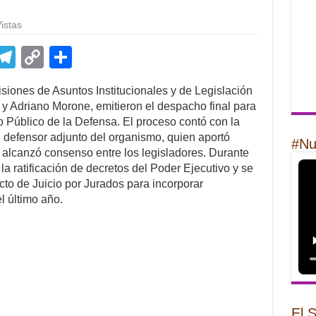
istas
E
T
C
S
m
el
o
h
isiones de Asuntos Institucionales y de Legislación
il
e
p
ar
 y Adriano Morone, emitieron el despacho final para
gr
y
e
o Público de la Defensa. El proceso contó con la
 defensor adjunto del organismo, quien aportó
a
Li
#Nu
 alcanzó consenso entre los legisladores. Durante
m
n
a ratificación de decretos del Poder Ejecutivo y se
cto de Juicio por Jurados para incorporar
k
l último año.
El 