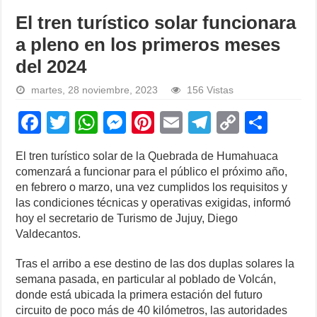
El tren turístico solar funcionara
a pleno en los primeros meses
del 2024
martes, 28 noviembre, 2023
156 Vistas
F
T
W
M
Pi
E
T
C
S
a
wi
h
e
nt
m
el
o
h
El tren turístico solar de la Quebrada de Humahuaca
c
tt
at
ss
er
ail
e
p
ar
comenzará a funcionar para el público el próximo año,
e
er
s
e
e
gr
y
e
en febrero o marzo, una vez cumplidos los requisitos y
las condiciones técnicas y operativas exigidas, informó
b
A
n
st
a
Li
hoy el secretario de Turismo de Jujuy, Diego
o
p
g
m
n
Valdecantos.
o
p
er
k
Tras el arribo a ese destino de las dos duplas solares la
k
semana pasada, en particular al poblado de Volcán,
donde está ubicada la primera estación del futuro
circuito de poco más de 40 kilómetros, las autoridades