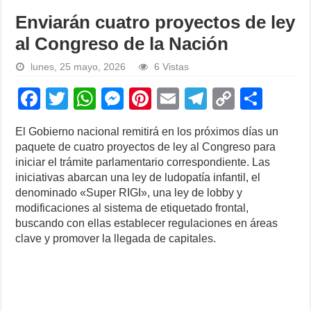
Enviarán cuatro proyectos de ley
al Congreso de la Nación
lunes, 25 mayo, 2026
6 Vistas
F
T
W
M
Pi
E
T
C
S
a
wi
h
e
nt
m
el
o
h
El Gobierno nacional remitirá en los próximos días un
c
tt
at
ss
er
ail
e
p
ar
paquete de cuatro proyectos de ley al Congreso para
e
er
s
e
e
gr
y
e
iniciar el trámite parlamentario correspondiente. Las
iniciativas abarcan una ley de ludopatía infantil, el
b
A
n
st
a
Li
denominado «Super RIGI», una ley de lobby y
o
p
g
m
n
modificaciones al sistema de etiquetado frontal,
buscando con ellas establecer regulaciones en áreas
o
p
er
k
clave y promover la llegada de capitales.
k