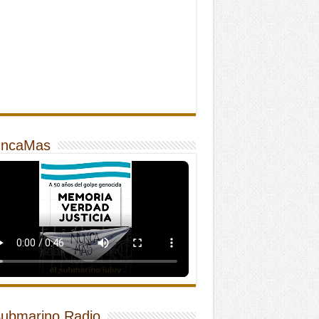
ncaMas
Submarino Radio