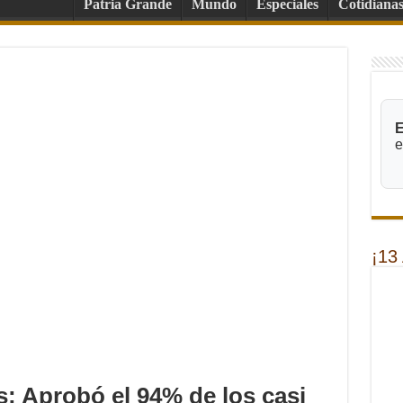
Patria Grande
Mundo
Especiales
Cotidiana
E
e
¡13
: Aprobó el 94% de los casi