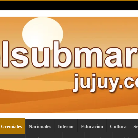
Gremiales
Nacionales
Interior
Educación
Cultura
S