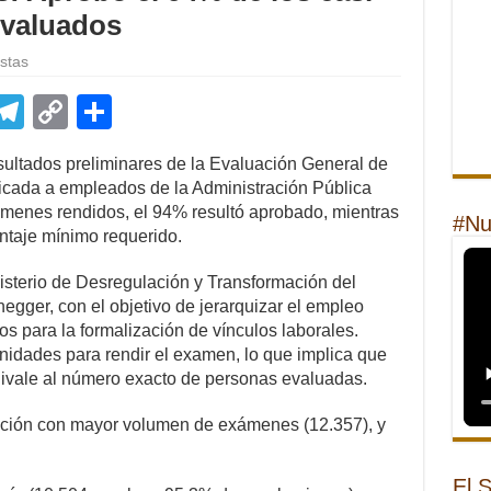
 evaluados
stas
E
T
C
S
m
el
o
h
sultados preliminares de la Evaluación General de
il
e
p
ar
cada a empleados de la Administración Pública
gr
y
e
ámenes rendidos, el 94% resultó aprobado, mientras
#Nu
ntaje mínimo requerido.
a
Li
m
n
isterio de Desregulación y Transformación del
egger, con el objetivo de jerarquizar el empleo
k
vos para la formalización de vínculos laborales.
nidades para rendir el examen, lo que implica que
quivale al número exacto de personas evaluadas.
dicción con mayor volumen de exámenes (12.357), y
El 