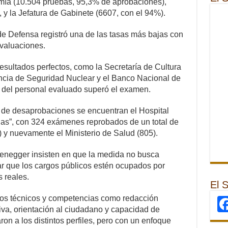
omía (10.504 pruebas, 95,3% de aprobaciones),
y la Jefatura de Gabinete (6607, con el 94%).
o de Defensa registró una de las tasas más bajas con
valuaciones.
sultados perfectos, como la Secretaría de Cultura
ncia de Seguridad Nuclear y el Banco Nacional de
d del personal evaluado superó el examen.
 de desaprobaciones se encuentran el Hospital
as”, con 324 exámenes reprobados de un total de
) y nuevamente el Ministerio de Salud (805).
zenegger insisten en que la medida no busca
izar que los cargos públicos estén ocupados por
 reales.
El 
os técnicos y competencias como redacción
iva, orientación al ciudadano y capacidad de
on a los distintos perfiles, pero con un enfoque