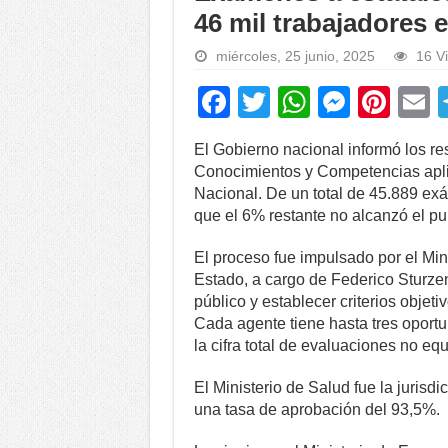
46 mil trabajadores
miércoles, 25 junio, 2025
16 Vi
F
T
W
M
Pi
a
wi
h
e
nt
El Gobierno nacional informó los re
c
tt
at
ss
er
a
Conocimientos y Competencias apli
e
er
s
e
e
Nacional. De un total de 45.889 ex
que el 6% restante no alcanzó el pu
b
A
n
st
o
p
g
El proceso fue impulsado por el Min
Estado, a cargo de Federico Sturzen
o
p
er
público y establecer criterios objeti
k
Cada agente tiene hasta tres oportu
la cifra total de evaluaciones no e
El Ministerio de Salud fue la juris
una tasa de aprobación del 93,5%.