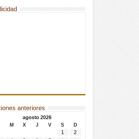
licidad
ciones anteriores
agosto 2026
L
M
X
J
V
S
D
1
2