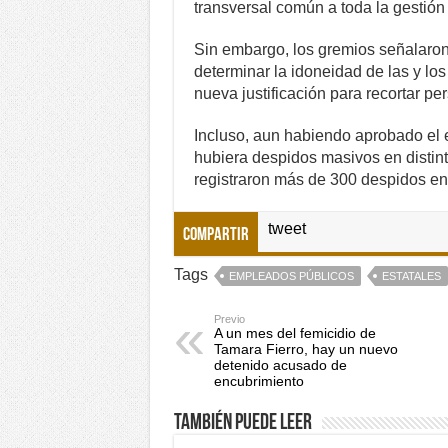
transversal común a toda la gestión 
Sin embargo, los gremios señalaron
determinar la idoneidad de las y lo
nueva justificación para recortar pe
Incluso, aun habiendo aprobado el
hubiera despidos masivos en distint
registraron más de 300 despidos en 
tweet
Compartir
Tags
EMPLEADOS PÚBLICOS
ESTATALES
Previo
A un mes del femicidio de
Tamara Fierro, hay un nuevo
detenido acusado de
encubrimiento
También puede leer