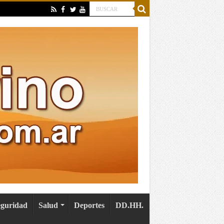
eguridad
Salud
Deportes
DD.HH.