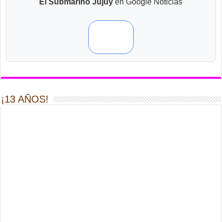
El Submarino Jujuy
en Google Noticias
¡13 AÑOS!