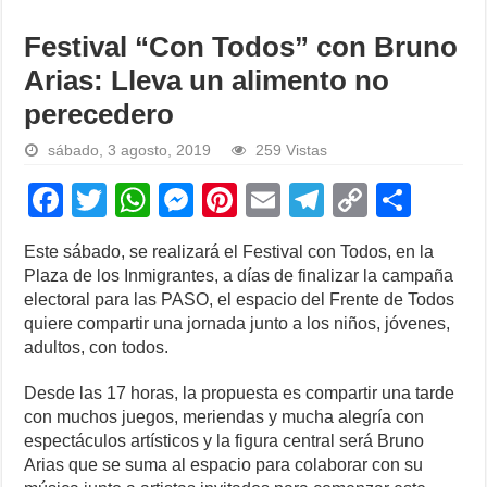
Festival “Con Todos” con Bruno
Arias: Lleva un alimento no
perecedero
sábado, 3 agosto, 2019
259 Vistas
F
T
W
M
Pi
E
T
C
S
a
wi
h
e
nt
m
el
o
h
Este sábado, se realizará el Festival con Todos, en la
c
tt
at
ss
er
ail
e
p
ar
Plaza de los Inmigrantes, a días de finalizar la campaña
e
er
s
e
e
gr
y
e
electoral para las PASO, el espacio del Frente de Todos
quiere compartir una jornada junto a los niños, jóvenes,
b
A
n
st
a
Li
adultos, con todos.
o
p
g
m
n
Desde las 17 horas, la propuesta es compartir una tarde
o
p
er
k
con muchos juegos, meriendas y mucha alegría con
k
espectáculos artísticos y la figura central será Bruno
Arias que se suma al espacio para colaborar con su