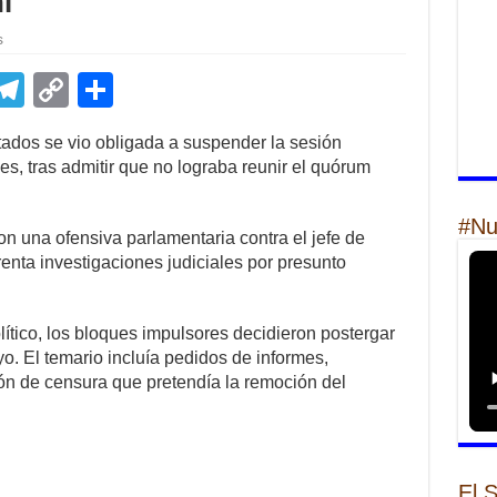
i
s
E
T
C
S
m
el
o
h
ados se vio obligada a suspender la sesión
il
e
p
ar
s, tras admitir que no lograba reunir el quórum
gr
y
e
a
Li
#Nu
n una ofensiva parlamentaria contra el jefe de
m
n
enta investigaciones judiciales por presunto
k
ítico, los bloques impulsores decidieron postergar
o. El temario incluía pedidos de informes,
ón de censura que pretendía la remoción del
El 