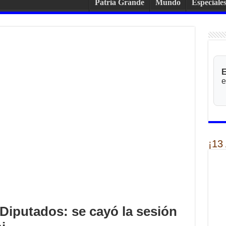
Patria Grande
Mundo
Especiale
E
e
¡13
Diputados: se cayó la sesión