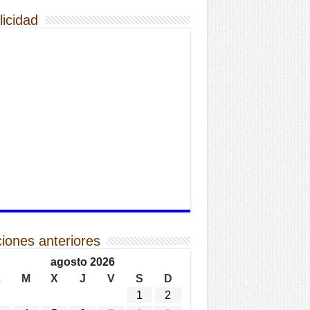
licidad
ciones anteriores
agosto 2026
L
M
X
J
V
S
D
1
2