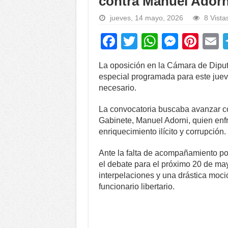
contra Manuel Adorn
jueves, 14 mayo, 2026
8 Vista
F
T
W
M
Pi
a
wi
h
e
nt
La oposición en la Cámara de Diput
c
tt
at
ss
er
a
especial programada para este jueve
e
er
s
e
e
necesario.
b
A
n
st
La convocatoria buscaba avanzar co
o
p
g
Gabinete, Manuel Adorni, quien enfr
enriquecimiento ilícito y corrupción.
o
p
er
k
Ante la falta de acompañamiento pol
el debate para el próximo 20 de may
interpelaciones y una drástica moci
funcionario libertario.