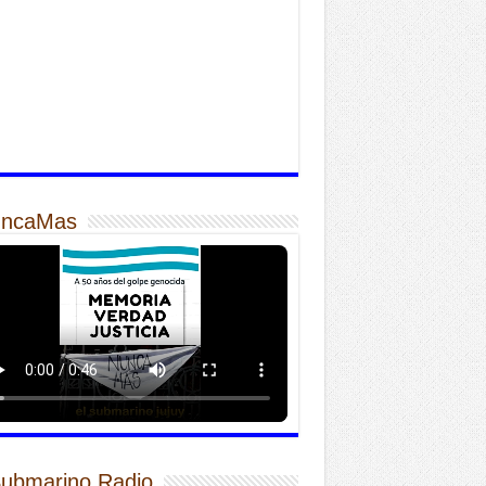
ncaMas
Submarino Radio