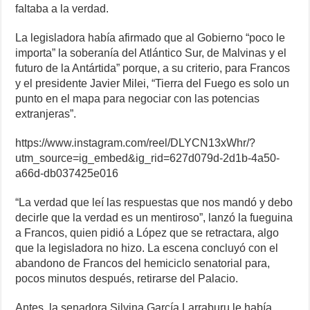
faltaba a la verdad.
La legisladora había afirmado que al Gobierno “poco le
importa” la soberanía del Atlántico Sur, de Malvinas y el
futuro de la Antártida” porque, a su criterio, para Francos
y el presidente Javier Milei, “Tierra del Fuego es solo un
punto en el mapa para negociar con las potencias
extranjeras”.
https://www.instagram.com/reel/DLYCN13xWhr/?
utm_source=ig_embed&ig_rid=627d079d-2d1b-4a50-
a66d-db037425e016
“La verdad que leí las respuestas que nos mandó y debo
decirle que la verdad es un mentiroso”, lanzó la fueguina
a Francos, quien pidió a López que se retractara, algo
que la legisladora no hizo. La escena concluyó con el
abandono de Francos del hemiciclo senatorial para,
pocos minutos después, retirarse del Palacio.
Antes, la senadora Silvina García Larraburu le había