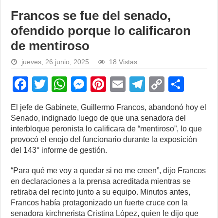
Francos se fue del senado,
ofendido porque lo calificaron
de mentiroso
jueves, 26 junio, 2025
18 Vistas
F
T
W
M
Pi
E
T
C
S
a
wi
h
e
nt
m
el
o
h
El jefe de Gabinete, Guillermo Francos, abandonó hoy el
c
tt
at
ss
er
ail
e
p
ar
Senado, indignado luego de que una senadora del
e
er
s
e
e
gr
y
e
interbloque peronista lo calificara de “mentiroso”, lo que
provocó el enojo del funcionario durante la exposición
b
A
n
st
a
Li
del 143° informe de gestión.
o
p
g
m
n
“Para qué me voy a quedar si no me creen”, dijo Francos
o
p
er
k
en declaraciones a la prensa acreditada mientras se
k
retiraba del recinto junto a su equipo. Minutos antes,
Francos había protagonizado un fuerte cruce con la
senadora kirchnerista Cristina López, quien le dijo que