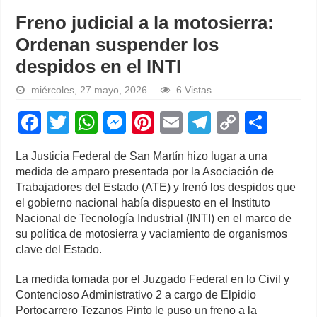
Freno judicial a la motosierra:
Ordenan suspender los
despidos en el INTI
miércoles, 27 mayo, 2026
6 Vistas
F
T
W
M
Pi
E
T
C
S
a
wi
h
e
nt
m
el
o
h
La Justicia Federal de San Martín hizo lugar a una
c
tt
at
ss
er
ail
e
p
ar
medida de amparo presentada por la Asociación de
e
er
s
e
e
gr
y
e
Trabajadores del Estado (ATE) y frenó los despidos que
el gobierno nacional había dispuesto en el Instituto
b
A
n
st
a
Li
Nacional de Tecnología Industrial (INTI) en el marco de
o
p
g
m
n
su política de motosierra y vaciamiento de organismos
clave del Estado.
o
p
er
k
k
La medida tomada por el Juzgado Federal en lo Civil y
Contencioso Administrativo 2 a cargo de Elpidio
Portocarrero Tezanos Pinto le puso un freno a la