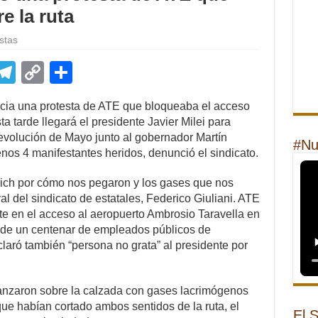
e la ruta
stas
E
T
C
S
m
el
o
h
cia una protesta de ATE que bloqueaba el acceso
il
e
p
ar
 tarde llegará el presidente Javier Milei para
gr
y
e
Revolución de Mayo junto al gobernador Martín
#Nu
enos 4 manifestantes heridos, denunció el sindicato.
a
Li
m
n
rich por cómo nos pegaron y los gases que nos
ral del sindicato de estatales, Federico Giuliani. ATE
k
te en el acceso al aeropuerto Ambrosio Taravella en
 de un centenar de empleados públicos de
laró también “persona no grata” al presidente por
vanzaron sobre la calzada con gases lacrimógenos
que habían cortado ambos sentidos de la ruta, el
El 