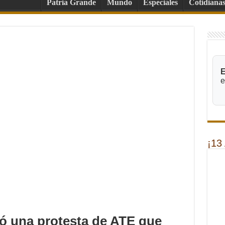
Patria Grande
Mundo
Especiales
Cotidiana
E
e
¡13
ó una protesta de ATE que