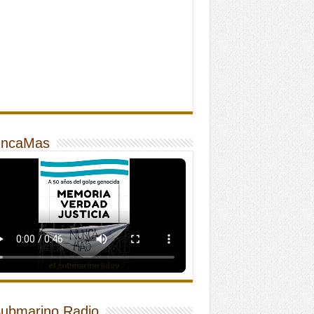
ncaMas
Submarino Radio