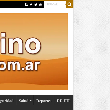
eguridad
Salud
Deportes
DD.HH.