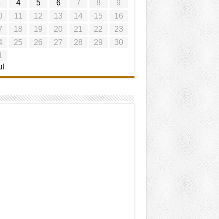
3
4
5
6
7
8
9
0
11
12
13
14
15
16
7
18
19
20
21
22
23
4
25
26
27
28
29
30
1
ul