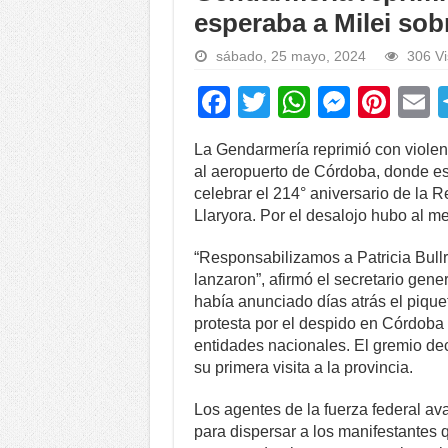
esperaba a Milei sobr
sábado, 25 mayo, 2024
306 Vi
F
T
W
M
Pi
a
wi
h
e
nt
La Gendarmería reprimió con violen
c
tt
at
ss
er
a
al aeropuerto de Córdoba, donde esta
e
er
s
e
e
celebrar el 214° aniversario de la 
Llaryora. Por el desalojo hubo al m
b
A
n
st
o
p
g
“Responsabilizamos a Patricia Bull
lanzaron”, afirmó el secretario gene
o
p
er
había anunciado días atrás el pique
k
protesta por el despido en Córdoba
entidades nacionales. El gremio dec
su primera visita a la provincia.
Los agentes de la fuerza federal a
para dispersar a los manifestantes 