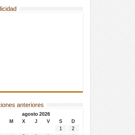
licidad
ciones anteriores
agosto 2026
L
M
X
J
V
S
D
1
2