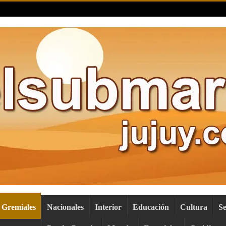
Gremiales
Nacionales
Interior
Educación
Cultura
S