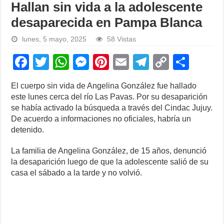
Hallan sin vida a la adolescente
desaparecida en Pampa Blanca
lunes, 5 mayo, 2025
58 Vistas
F
T
W
M
Pi
E
T
C
S
a
wi
h
e
nt
m
el
o
h
El cuerpo sin vida de Angelina González fue hallado
c
tt
at
ss
er
ail
e
p
ar
este lunes cerca del río Las Pavas. Por su desaparición
e
er
s
e
e
gr
y
e
se había activado la búsqueda a través del Cindac Jujuy.
De acuerdo a informaciones no oficiales, habría un
b
A
n
st
a
Li
detenido.
o
p
g
m
n
La familia de Angelina González, de 15 años, denunció
o
p
er
k
la desaparición luego de que la adolescente salió de su
k
casa el sábado a la tarde y no volvió.