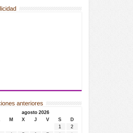
licidad
ciones anteriores
agosto 2026
L
M
X
J
V
S
D
1
2