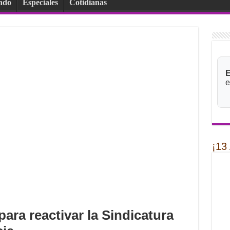
ndo
Especiales
Cotidianas
E
e
¡13
ara reactivar la Sindicatura