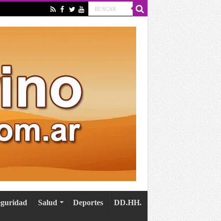
eguridad
Salud
Deportes
DD.HH.