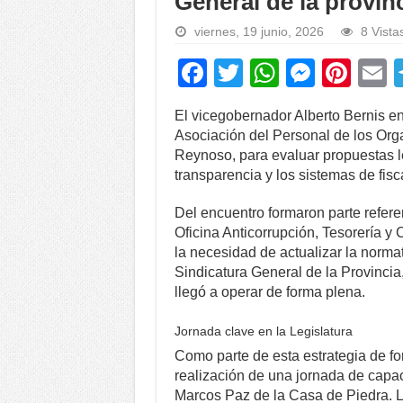
General de la provin
viernes, 19 junio, 2026
8 Vista
F
T
W
M
Pi
a
wi
h
e
nt
El vicegobernador Alberto Bernis en
c
tt
at
ss
er
a
Asociación del Personal de los Org
e
er
s
e
e
Reynoso, para evaluar propuestas le
transparencia y los sistemas de fisc
b
A
n
st
o
p
g
Del encuentro formaron parte referen
Oficina Anticorrupción, Tesorería y 
o
p
er
la necesidad de actualizar la normat
k
Sindicatura General de la Provinci
llegó a operar de forma plena.
Jornada clave en la Legislatura
Como parte de esta estrategia de for
realización de una jornada de capac
Marcos Paz de la Casa de Piedra. La 