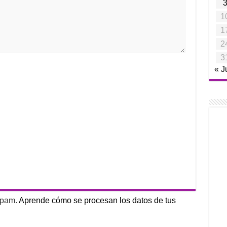
1
1
2
3
« J
 spam.
Aprende cómo se procesan los datos de tus