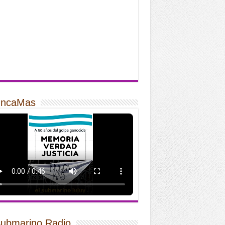
ncaMas
Submarino Radio