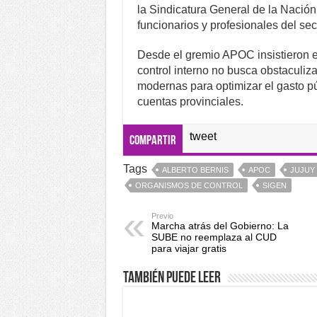
la Sindicatura General de la Nación
funcionarios y profesionales del sect
Desde el gremio APOC insistieron 
control interno no busca obstaculiza
modernas para optimizar el gasto púb
cuentas provinciales.
tweet
Compartir
Tags
ALBERTO BERNIS
APOC
JUJUY
ORGANISMOS DE CONTROL
SIGEN
Previo
Marcha atrás del Gobierno: La
SUBE no reemplaza al CUD
para viajar gratis
También puede leer