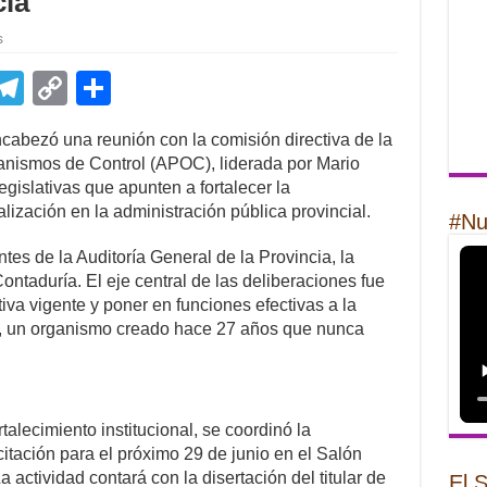
cia
s
E
T
C
S
m
el
o
h
cabezó una reunión con la comisión directiva de la
il
e
p
ar
anismos de Control (APOC), liderada por Mario
gr
y
e
gislativas que apunten a fortalecer la
alización en la administración pública provincial.
a
Li
#Nu
m
n
tes de la Auditoría General de la Provincia, la
Contaduría. El eje central de las deliberaciones fue
k
iva vigente y poner en funciones efectivas a la
a, un organismo creado hace 27 años que nunca
talecimiento institucional, se coordinó la
itación para el próximo 29 de junio en el Salón
actividad contará con la disertación del titular de
El 