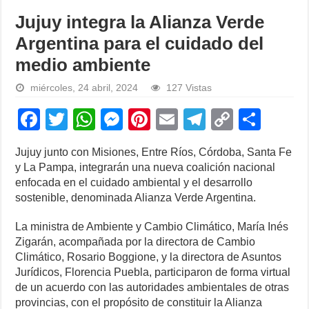
Jujuy integra la Alianza Verde
Argentina para el cuidado del
medio ambiente
miércoles, 24 abril, 2024
127 Vistas
F
T
W
M
Pi
E
T
C
S
a
wi
h
e
nt
m
el
o
h
Jujuy junto con Misiones, Entre Ríos, Córdoba, Santa Fe
c
tt
at
ss
er
ail
e
p
ar
y La Pampa, integrarán una nueva coalición nacional
e
er
s
e
e
gr
y
e
enfocada en el cuidado ambiental y el desarrollo
sostenible, denominada Alianza Verde Argentina.
b
A
n
st
a
Li
o
p
g
m
n
La ministra de Ambiente y Cambio Climático, María Inés
Zigarán, acompañada por la directora de Cambio
o
p
er
k
Climático, Rosario Boggione, y la directora de Asuntos
k
Jurídicos, Florencia Puebla, participaron de forma virtual
de un acuerdo con las autoridades ambientales de otras
provincias, con el propósito de constituir la Alianza