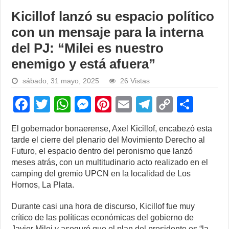
Kicillof lanzó su espacio político
con un mensaje para la interna
del PJ: “Milei es nuestro
enemigo y está afuera”
sábado, 31 mayo, 2025
26 Vistas
F
T
W
M
Pi
E
T
C
S
a
wi
h
e
nt
m
el
o
h
El gobernador bonaerense, Axel Kicillof, encabezó esta
c
tt
at
ss
er
ail
e
p
ar
tarde el cierre del plenario del Movimiento Derecho al
e
er
s
e
e
gr
y
e
Futuro, el espacio dentro del peronismo que lanzó
meses atrás, con un multitudinario acto realizado en el
b
A
n
st
a
Li
camping del gremio UPCN en la localidad de Los
o
p
g
m
n
Hornos, La Plata.
o
p
er
k
Durante casi una hora de discurso, Kicillof fue muy
k
crítico de las políticas económicas del gobierno de
Javier Milei y aseguró que el plan del presidente es “la