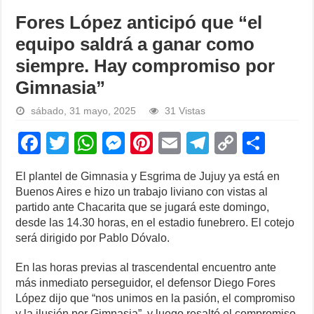
Fores López anticipó que “el
equipo saldrá a ganar como
siempre. Hay compromiso por
Gimnasia”
sábado, 31 mayo, 2025
31 Vistas
F
T
W
M
Pi
E
T
C
S
a
wi
h
e
nt
m
el
o
h
El plantel de Gimnasia y Esgrima de Jujuy ya está en
c
tt
at
ss
er
ail
e
p
ar
Buenos Aires e hizo un trabajo liviano con vistas al
e
er
s
e
e
gr
y
e
partido ante Chacarita que se jugará este domingo,
desde las 14.30 horas, en el estadio funebrero. El cotejo
b
A
n
st
a
Li
será dirigido por Pablo Dóvalo.
o
p
g
m
n
En las horas previas al trascendental encuentro ante
o
p
er
k
más inmediato perseguidor, el defensor Diego Fores
k
López dijo que “nos unimos en la pasión, el compromiso
y la ilusión por Gimnasia”, y luego resaltó el compromiso