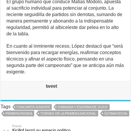
El grupo humano que conduce Matías Módolo, apuesta
al sacrificio individual para potenciar al conjunto. La
reciente seguidilla de partidos sin derrotas, sumando de
manera permanente y abonando a la indispensable
regularidad, permitió al albiceleste dar pelea en lo alto
de la tabla.
En cuanto al inminente receso, López destacó que “será
bienvenido para recargar energías, reafirmar conceptos
técnicos y afinar el aspecto físico, pensando en una
segunda parte del campeonato” que se anticipa aún más
exigente.
tweet
Tags
CHACARITA JUNIORS
GIMNASIA Y ESGRIMA DE JUJUY
PRIMERA RONDA
TORNEO DE LA PRIMERA NACIONAL
ÚLTIMA FECHA
Previo
Kicillof lanzó su espacio político