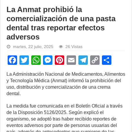
La Anmat prohibió la
comercialización de una pasta
dental tras reportar efectos
adversos
martes, 22 julio, 2025
26 Vistas
F
T
W
M
Pi
E
T
C
S
a
wi
h
e
nt
m
el
o
h
La Administración Nacional de Medicamentos, Alimentos
c
tt
at
ss
er
ail
e
p
ar
y Tecnología Médica (Anmat) informó la prohibición del
e
er
s
e
e
gr
y
e
uso, distribución y comercialización de una crema
dental.
b
A
n
st
a
Li
o
p
g
m
n
La medida fue comunicada en el Boletín Oficial a través
de la Disposición 5126/2025. Según explicó el
o
p
er
k
organismo, se adoptó tras haber recibido reportes de
k
eventos adversos por parte de personas usuarias del
país, además de antecedentes que surgieron de las