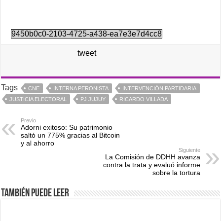
9450b0c0-2103-4725-a438-ea7e3e7d4cc8
tweet
Tags
CNE
INTERNA PERONISTA
INTERVENCIÓN PARTIDARIA
JUSTICIA ELECTORAL
PJ JUJUY
RICARDO VILLADA
Previo
Adorni exitoso: Su patrimonio
saltó un 775% gracias al Bitcoin
y al ahorro
Siguiente
La Comisión de DDHH avanza
contra la trata y evaluó informe
sobre la tortura
También puede leer