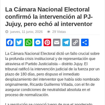
La Cámara Nacional Electoral
confirmó la intervención al PJ-
Jujuy, pero echó al interventor
jueves, 11 junio, 2026
29 Vistas
F
T
W
M
Pi
E
T
C
S
a
wi
h
e
nt
m
el
o
h
La Cámara Nacional Electoral dictó un fallo crucial sobre
c
tt
at
ss
er
ail
e
p
ar
la profunda crisis institucional y de representación que
e
er
s
e
e
gr
y
e
atraviesa el Partido Justicialista – distrito Jujuy. El
tribunal ratificó la intervención judicial de la fuerza por un
b
A
n
st
a
Li
plazo de 180 días, pero dispuso el inmediato
o
p
g
m
n
desplazamiento del interventor que había sido nombrado
originalmente, Ricardo Guillermo Villada, con el fin de
o
p
er
k
asegurar condiciones de neutralidad absoluta en el
k
proceso de normalización.
La resolución se conoció luego de que el apoderado