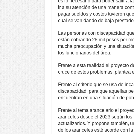
es lo necesario para poder salir a 
ir a su atención de una manera cont
pagar sueldos y costos tuvieron que
cual se van dando de baja prestador
Las personas con discapacidad que 
están cobrando 28 mil pesos por m
mucha preocupación y una situación
los funcionarios del área.
Frente a esta realidad el proyecto 
cruce de estos problemas: plantea e
Frente al criterio que se usa de in
discapacidad, para que aquellas pe
encuentran en una situación de po
Frente al tema arancelario el proyec
aranceles desde el 2023 según los r
actualizarlos. Y propone también, u
de los aranceles esté acorde con la 