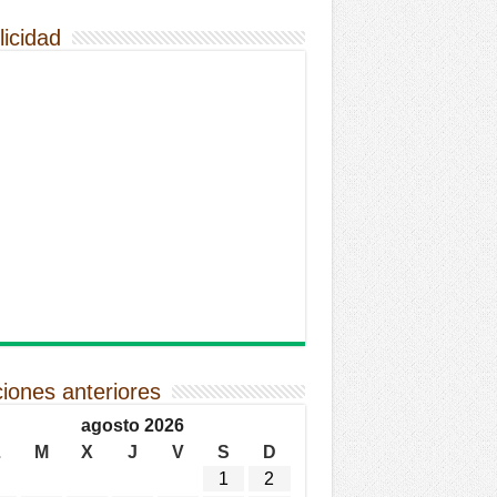
licidad
ciones anteriores
agosto 2026
L
M
X
J
V
S
D
1
2