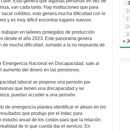
la calle. Esto genera que algunas personas en vez de
inua, van cada tanto. Hay instituciones que para
1
 sacar créditos, esto genera mucha dificultad con lo
1
es y es muy difícil encontrar lugares nuevos.
2
trabajan en talleres protegidos de producción
3
es desde el año 2023. Este panorama genera
« J
 de mucha dificultad, sumado a la no respuesta de
de Emergencia Nacional en Discapacidad, sale al
l aumento del dinero en las pensiones.
capacidad laboral se propone una pensión por
rsonas que tienen una discapacidad y se
breza, puedan acceder a una pensión.
to de emergencia plantea identificar el atraso en los
esultados que produjo por el Indec para
n estudio anual de los costos para que la relación
realidad de lo que cuesta dar el servicio. En