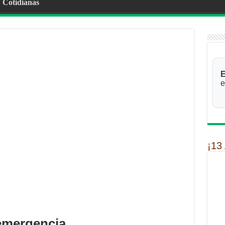
Cotidianas
E
e
¡13
 emergencia