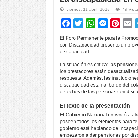
viernes, 11 abril, 2025
49 Vist
F
T
W
M
Pi
a
wi
h
e
nt
El Foro Permanente para la Promoc
c
tt
at
ss
er
a
con Discapacidad presentó un proye
e
er
s
e
e
discapacidad.
b
A
n
st
La situación es crítica: las pension
o
p
g
los prestadores están desactualizad
respuesta. Además, las institucione
o
p
er
discapacidad están al borde del co
k
derechos de las personas con disc
El texto de la presentación
El Gobierno Nacional convocó a alr
poseen todos los elementos para te
gobierno está hablando de incapac
empezaron a dar pensiones por disc