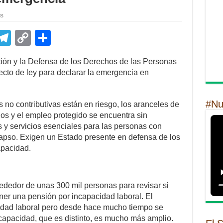
as
E
T
C
S
m
el
o
h
ión y la Defensa de los Derechos de las Personas
il
e
p
ar
cto de ley para declarar la emergencia en
gr
y
e
a
Li
#Nu
es no contributivas están en riesgo, los aranceles de
m
n
os y el empleo protegido se encuentra sin
s y servicios esenciales para las personas con
k
lapso. Exigen un Estado presente en defensa de los
apacidad.
ededor de unas 300 mil personas para revisar si
ner una pensión por incapacidad laboral. El
idad laboral pero desde hace mucho tiempo se
apacidad, que es distinto, es mucho más amplio.