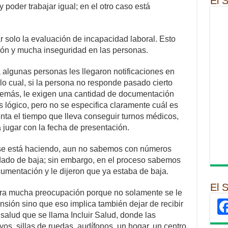
El 
poder trabajar igual; en el otro caso está
r solo la evaluación de incapacidad laboral. Esto
ón y mucha inseguridad en las personas.
a algunas personas les llegaron notificaciones en
lo cual, si la persona no responde pasado cierto
demás, le exigen una cantidad de documentación
 es lógico, pero no se especifica claramente cuál es
nta el tiempo que lleva conseguir turnos médicos,
jugar con la fecha de presentación.
 se está haciendo, aun no sabemos con números
dado de baja; sin embargo, en el proceso sabemos
umentación y le dijeron que ya estaba de baja.
El 
era mucha preocupación porque no solamente se le
ensión sino que eso implica también dejar de recibir
 salud que se llama Incluir Salud, donde las
s, sillas de ruedas, audífonos, un hogar, un centro