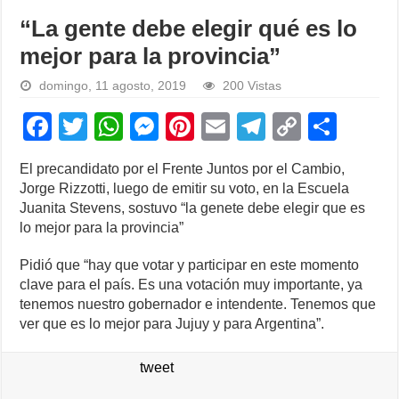
“La gente debe elegir qué es lo
mejor para la provincia”
domingo, 11 agosto, 2019
200 Vistas
F
T
W
M
Pi
E
T
C
S
a
wi
h
e
nt
m
el
o
h
El precandidato por el Frente Juntos por el Cambio,
c
tt
at
ss
er
ail
e
p
ar
Jorge Rizzotti, luego de emitir su voto, en la Escuela
e
er
s
e
e
gr
y
e
Juanita Stevens, sostuvo “la genete debe elegir que es
lo mejor para la provincia”
b
A
n
st
a
Li
o
p
g
m
n
Pidió que “hay que votar y participar en este momento
clave para el país. Es una votación muy importante, ya
o
p
er
k
tenemos nuestro gobernador e intendente. Tenemos que
k
ver que es lo mejor para Jujuy y para Argentina”.
tweet